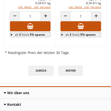
6,58 €/1 kg
8,36 €/1 kg
inkl. MwSt., zzgl. Versand
inkl. MwSt., zzgl. Versand
ANZAHL VERRINGERN
ANZAHL ERHÖHEN
ANZAHL VERRINGERN
ANZAHL E
ab
3
Stück
5% sparen
ab
3
Stück
5% sparen
* Niedrigster Preis der letzten 30 Tage
ZURÜCK
WEITER
Wir über uns
Kontakt