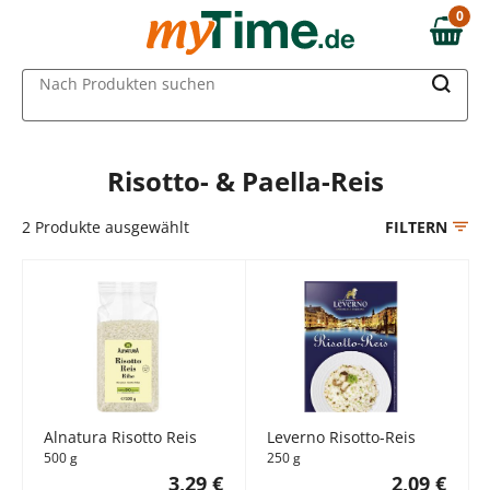
Zum Hauptinhalt springen
0
0,00 €
Zur Navigation springen
MAIN MENU
Nach Produkten suchen
Zur Suche springen
Risotto- & Paella-Reis
2
Produkte ausgewählt
FILTERN
Alnatura Risotto Reis
Leverno Risotto-Reis
500 g
250 g
3,29 €
2,09 €