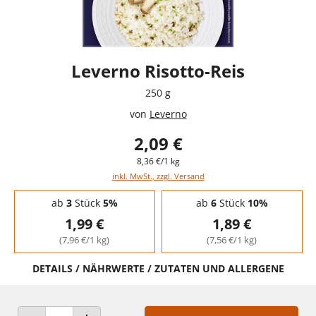
Leverno Risotto-Reis
250 g
von
Leverno
2,09 €
8,36 €/1 kg
inkl. MwSt., zzgl. Versand
Staffelpreise - Mengenrabatt
ab
3
Stück
5%
ab
6
Stück
10%
1,99 €
1,89 €
(7,96 €/1 kg)
(7,56 €/1 kg)
DETAILS / NÄHRWERTE / ZUTATEN UND ALLERGENE