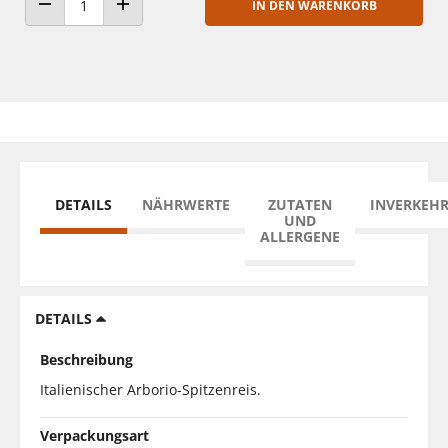
IN DEN WARENKORB
ANZAHL VERRINGERN
ANZAHL ERHÖHEN
DETAILS
NÄHRWERTE
ZUTATEN
INVERKEH
UND
ALLERGENE
DETAILS
Beschreibung
Italienischer Arborio-Spitzenreis.
Verpackungsart