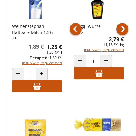
Weihenstephan
Maggi Würze
Haltbare Milch 1,5%
250 g
Vorheriges Produkt
Nächst
1 l
2,79 €
11,16 €/1 kg
1,89 €
1,25 €
inkl. MwSt., zzgl. Versand
1,25 €/1 l
Tiefstpreis: 1,89 €*
inkl. MwSt., zzgl. Versand
ANZAHL VERRINGERN
ANZAHL ERHÖHE
ANZAHL VERRINGERN
ANZAHL ERHÖHEN