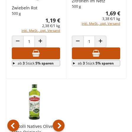
Zitronen im Netz
500 g
Zwiebeln Rot
1,69 €
500 g
3,38 €/1 kg
1,19 €
inkl. MwSt., zzgl. Versand
2,38 €/1 kg
inkl. MwSt., zzgl. Versand
ANZAHL VERRINGERN
ANZAHL ERHÖHEN
ANZAHL VERRINGERN
ANZAHL ERHÖHEN
ab
3
Stück
5% sparen
ab
3
Stück
5% sparen
Jeden Tag Natives
Olivenöl extra
750 ml
6,89 €
9,19 €/1 l
inkl. MwSt., zzgl. Versand
Bertolli Natives Olivenöl