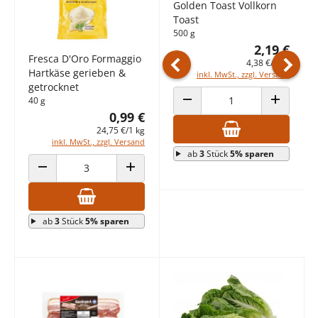
Golden Toast Vollkorn
Toast
500 g
2,19 €
Fresca D'Oro Formaggio
4,38 €/1 kg
Hartkäse gerieben &
inkl. MwSt., zzgl. Versand
Vorheriges Produkt
Nächst
getrocknet
40 g
ANZAHL VERRINGERN
ANZAHL E
0,99 €
24,75 €/1 kg
inkl. MwSt., zzgl. Versand
ab
3
Stück
5% sparen
ANZAHL VERRINGERN
ANZAHL ERHÖHEN
ab
3
Stück
5% sparen