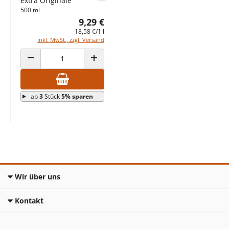
Extra Originale
Vorheriges Produkt
Nächstes Produkt
500 ml
ANZAHL VERRINGERN
ANZAHL ERHÖHEN
9,29 €
18,58 €/1 l
inkl. MwSt., zzgl. Versand
ANZAHL VERRINGERN
ANZAHL ERHÖHEN
ab
3
Stück
5% sparen
Wir über uns
Kontakt