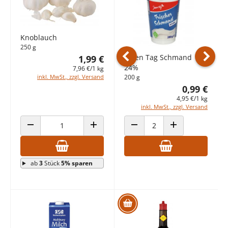
Knoblauch
250 g
Jeden Tag Schmand
1,99 €
24%
7,96 €/1 kg
Vorheriges Produkt
Nächst
200 g
inkl. MwSt., zzgl. Versand
0,99 €
4,95 €/1 kg
inkl. MwSt., zzgl. Versand
ANZAHL VERRINGERN
ANZAHL ERHÖHEN
ANZAHL VERRINGERN
ANZAHL ERHÖHEN
ab
3
Stück
5% sparen