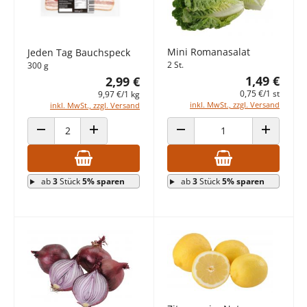
Mini Romanasalat
Jeden Tag Bauchspeck
2 St.
300 g
1,49 €
2,99 €
0,75 €/1 st
9,97 €/1 kg
inkl. MwSt., zzgl. Versand
inkl. MwSt., zzgl. Versand
ANZAHL VERRINGERN
ANZAHL ERHÖHEN
ANZAHL VERRINGERN
ANZAHL E
ab
3
Stück
5% sparen
ab
3
Stück
5% sparen