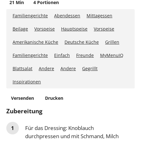
21 Min
4 Portionen
Familiengerichte
Abendessen
Mittagessen
Beilage
Vorspeise
Hauptspeise
Vorspeise
Amerikanische Küche
Deutsche Küche
Grillen
Familiengerichte
Einfach
Freunde
MyMenuIQ
Blattsalat
Andere
Andere
Gegrillt
Inspirationen
Versenden
Drucken
Zubereitung
Für das Dressing: Knoblauch
durchpressen und mit Schmand, Milch