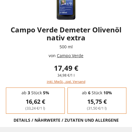
Campo Verde Demeter Olivenöl
nativ extra
500 ml
von
Campo Verde
17,49 €
34,98 €/1 l
inkl. MwSt., zzgl. Versand
Staffelpreise - Mengenrabatt
ab
3
Stück
5%
ab
6
Stück
10%
16,62 €
15,75 €
(33,24 €/1 l)
(31,50 €/1 l)
DETAILS / NÄHRWERTE / ZUTATEN UND ALLERGENE