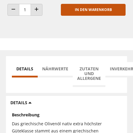
IN DEN WARENKORB
ANZAHL VERRINGERN
ANZAHL ERHÖHEN
DETAILS
NÄHRWERTE
ZUTATEN
INVERKEH
UND
ALLERGENE
DETAILS
Beschreibung
Das griechische Olivenöl nativ extra höchster
Güteklasse stammt aus einem griechischen