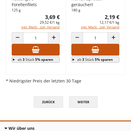
Forellenfilets
geräuchert
125 g
180 g
3,69 €
2,19 €
29,52 €/1 kg
12,17 €/1 kg
inkl. MwSt., zzgl. Versand
inkl. MwSt., zzgl. Versand
ANZAHL VERRINGERN
ANZAHL ERHÖHEN
ANZAHL VERRINGERN
ANZAHL E
ab
3
Stück
5% sparen
ab
3
Stück
5% sparen
* Niedrigster Preis der letzten 30 Tage
ZURÜCK
WEITER
Wir über uns