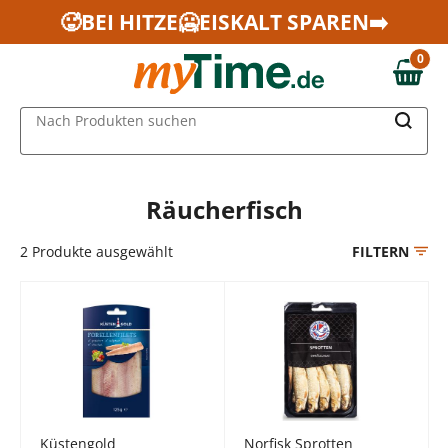
Zum Hauptinhalt springen
🥵BEI HITZE🥶EISKALT SPAREN➡️
Zur Navigation springen
0
Zur Suche springen
0,00 €
MAIN MENU
Nach Produkten suchen
Räucherfisch
2
Produkte ausgewählt
FILTERN
Küstengold
Norfisk Sprotten