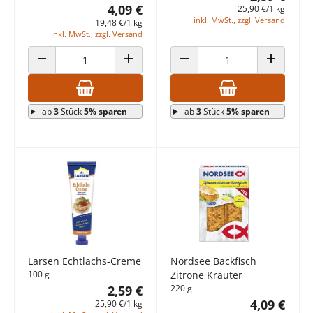
4,09 €
25,90 €/1 kg
inkl. MwSt., zzgl. Versand
19,48 €/1 kg
inkl. MwSt., zzgl. Versand
ANZAHL VERRINGERN
ANZAHL ERHÖHEN
ANZAHL VERRINGERN
ANZAHL E
ab
3
Stück
5% sparen
ab
3
Stück
5% sparen
Larsen Echtlachs-Creme
Nordsee Backfisch
100 g
Zitrone Kräuter
2,59 €
220 g
4,09 €
25,90 €/1 kg