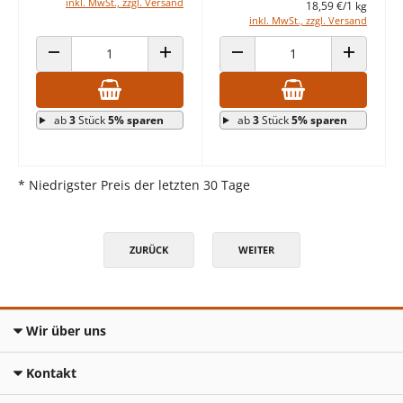
inkl. MwSt., zzgl. Versand
18,59 €/1 kg
inkl. MwSt., zzgl. Versand
ANZAHL VERRINGERN
ANZAHL ERHÖHEN
ANZAHL VERRINGERN
ANZAHL E
ab
3
Stück
5% sparen
ab
3
Stück
5% sparen
* Niedrigster Preis der letzten 30 Tage
ZURÜCK
WEITER
Wir über uns
Kontakt