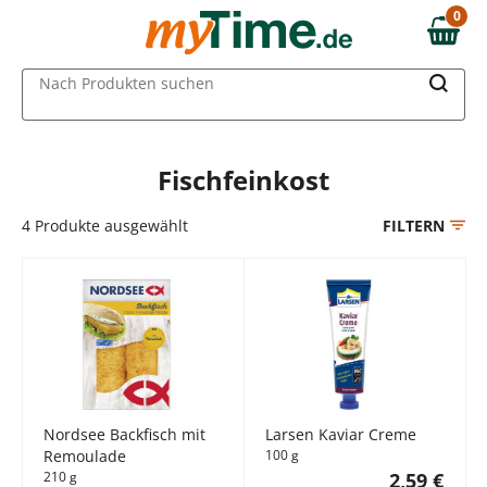
Zum Hauptinhalt springen
0
0,00 €
Zur Navigation springen
MAIN MENU
Nach Produkten suchen
Zur Suche springen
Fischfeinkost
4
Produkte ausgewählt
FILTERN
Nordsee Backfisch mit
Larsen Kaviar Creme
Remoulade
100 g
210 g
2,59 €