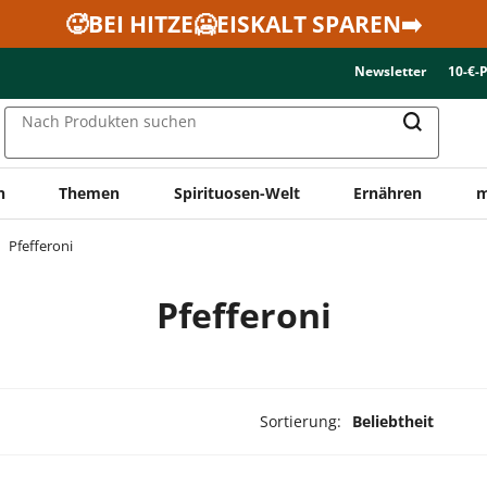
🥵BEI HITZE🥶EISKALT SPAREN➡️
Newsletter
10-€-
Nach Produkten suchen
n
Themen
Spirituosen-Welt
Ernähren
m
Pfefferoni
Pfefferoni
Sortierung:
Beliebtheit
ukte ausgewählt