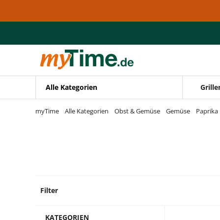
Zum Hauptinhalt springen
Zur Navigation springen
Zur Suche springen
Alle Kategorien
Grille
myTime
Alle Kategorien
Obst & Gemüse
Gemüse
Paprika
Filter
1 Prod
KATEGORIEN