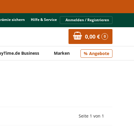
Prämie sichern
Hilfe & Service
Anmelden / Registrieren
0,00 €
0
yTime.de Business
Marken
Angebote
Vorherige Seite
Nächste Seit
Seite 1 von 1