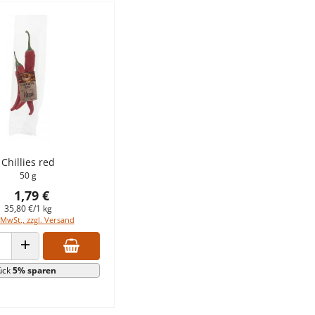
Chillies red
50 g
1,79 €
35,80 €/1 kg
 MwSt., zzgl. Versand
 VERRINGERN
ANZAHL ERHÖHEN
ück
5% sparen