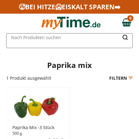
Zum Hauptinhalt springen
🥵BEI HITZE🥶EISKALT SPAREN➡️
Zur Navigation springen
0
Zur Suche springen
0,00 €
MAIN MENU
Nach Produkten suchen
Paprika mix
1
Produkt ausgewählt
FILTERN
Paprika Mix -3 Stück
500 g