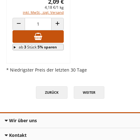
2,09 €
4,18 €/1 kg
inkl. MwSt., zzgl. Versand
ANZAHL VERRINGERN
ANZAHL ERHÖHEN
ab
3
Stück
5% sparen
* Niedrigster Preis der letzten 30 Tage
ZURÜCK
WEITER
Wir über uns
Kontakt