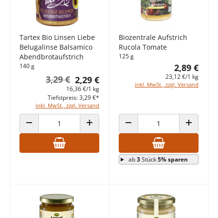
Tartex Bio Linsen Liebe
Biozentrale Aufstrich
Belugalinse Balsamico
Rucola Tomate
Abendbrotaufstrich
125 g
140 g
2,89 €
23,12 €/1 kg
3,29 €
2,29 €
inkl. MwSt., zzgl. Versand
16,36 €/1 kg
Tiefstpreis: 3,29 €*
inkl. MwSt., zzgl. Versand
ANZAHL VERRINGERN
ANZAHL ERHÖHEN
ANZAHL VERRINGERN
ANZAHL E
ab
3
Stück
5% sparen