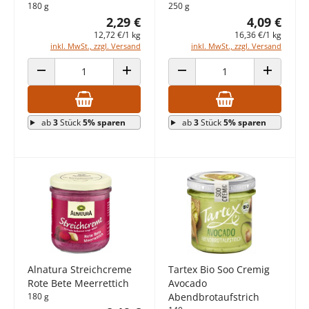
180 g
250 g
2,29 €
4,09 €
12,72 €/1 kg
16,36 €/1 kg
inkl. MwSt., zzgl. Versand
inkl. MwSt., zzgl. Versand
ANZAHL VERRINGERN
ANZAHL ERHÖHEN
ANZAHL VERRINGERN
ANZAHL E
ab
3
Stück
5% sparen
ab
3
Stück
5% sparen
Alnatura Streichcreme
Tartex Bio Soo Cremig
Rote Bete Meerrettich
Avocado
180 g
Abendbrotaufstrich