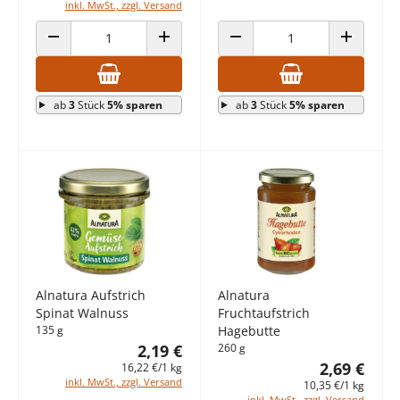
inkl. MwSt., zzgl. Versand
ANZAHL VERRINGERN
ANZAHL ERHÖHEN
ANZAHL VERRINGERN
ANZAHL E
ab
3
Stück
5% sparen
ab
3
Stück
5% sparen
Alnatura Aufstrich
Alnatura
Spinat Walnuss
Fruchtaufstrich
135 g
Hagebutte
2,19 €
260 g
2,69 €
16,22 €/1 kg
inkl. MwSt., zzgl. Versand
10,35 €/1 kg
inkl. MwSt., zzgl. Versand