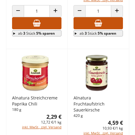
ANZAHL VERRINGERN
ANZAHL ERHÖHEN
ANZAHL VERRINGERN
ANZAHL E
ab
3
Stück
5% sparen
ab
3
Stück
5% sparen
Alnatura Streichcreme
Alnatura
Paprika Chili
Fruchtaufstrich
180 g
Sauerkirsche
2,29 €
420 g
4,59 €
12,72 €/1 kg
inkl. MwSt., zzgl. Versand
10,93 €/1 kg
inkl. MwSt., zzgl. Versand