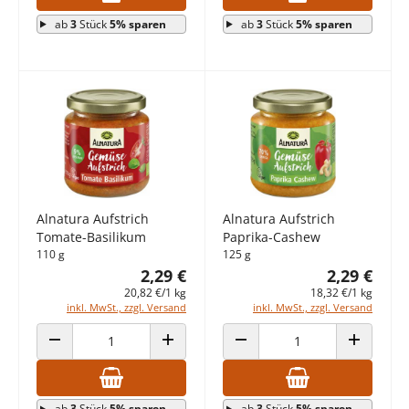
ab
3
Stück
5% sparen
ab
3
Stück
5% sparen
Alnatura Aufstrich
Alnatura Aufstrich
Tomate-Basilikum
Paprika-Cashew
110 g
125 g
2,29 €
2,29 €
20,82 €/1 kg
18,32 €/1 kg
inkl. MwSt., zzgl. Versand
inkl. MwSt., zzgl. Versand
ANZAHL VERRINGERN
ANZAHL ERHÖHEN
ANZAHL VERRINGERN
ANZAHL E
ab
3
Stück
5% sparen
ab
3
Stück
5% sparen