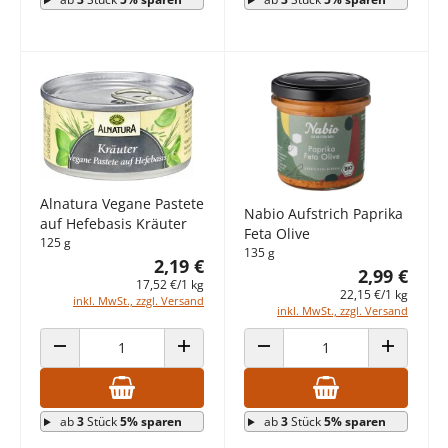
Alnatura Vegane Pastete
Nabio Aufstrich Paprika
auf Hefebasis Kräuter
Feta Olive
125 g
135 g
2,19 €
2,99 €
17,52 €/1 kg
22,15 €/1 kg
inkl. MwSt., zzgl. Versand
inkl. MwSt., zzgl. Versand
ANZAHL VERRINGERN
ANZAHL ERHÖHEN
ANZAHL VERRINGERN
ANZAHL E
ab
3
Stück
5% sparen
ab
3
Stück
5% sparen