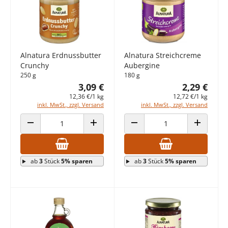
Alnatura Erdnussbutter
Alnatura Streichcreme
Crunchy
Aubergine
250 g
180 g
3,09 €
2,29 €
12,36 €/1 kg
12,72 €/1 kg
inkl. MwSt., zzgl. Versand
inkl. MwSt., zzgl. Versand
ANZAHL VERRINGERN
ANZAHL ERHÖHEN
ANZAHL VERRINGERN
ANZAHL E
ab
3
Stück
5% sparen
ab
3
Stück
5% sparen