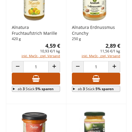
Alnatura
Alnatura Erdnussmus
Fruchtaufstrich Marille
Crunchy
420 g
250 g
4,59 €
2,89 €
10,93 €/1 kg
11,56 €/1 kg
inkl. MwSt., zzgl. Versand
inkl. MwSt., zzgl. Versand
ANZAHL VERRINGERN
ANZAHL ERHÖHEN
ANZAHL VERRINGERN
ANZAHL E
ab
3
Stück
5% sparen
ab
3
Stück
5% sparen