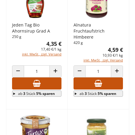
Jeden Tag Bio
Alnatura
Ahornsirup Grad A
Fruchtaufstrich
250 g
Himbeere
4,35 €
420 g
4,59 €
17,40 €/1 kg
inkl. MwSt., zzgl. Versand
10,93 €/1 kg
inkl. MwSt., zzgl. Versand
ANZAHL VERRINGERN
ANZAHL ERHÖHEN
ANZAHL VERRINGERN
ANZAHL E
ab
3
Stück
5% sparen
ab
3
Stück
5% sparen