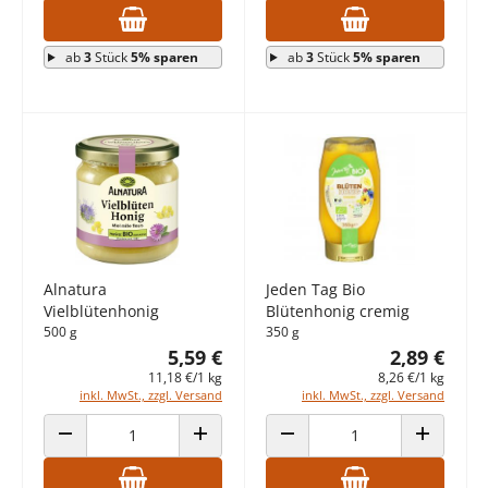
ab
3
Stück
5% sparen
ab
3
Stück
5% sparen
Alnatura
Jeden Tag Bio
Vielblütenhonig
Blütenhonig cremig
500 g
350 g
5,59 €
2,89 €
11,18 €/1 kg
8,26 €/1 kg
inkl. MwSt., zzgl. Versand
inkl. MwSt., zzgl. Versand
ANZAHL VERRINGERN
ANZAHL ERHÖHEN
ANZAHL VERRINGERN
ANZAHL E