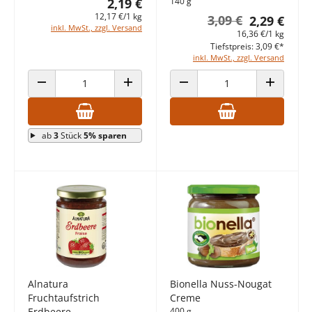
2,19 €
140 g
12,17 €/1 kg
3,09 €
2,29 €
inkl. MwSt., zzgl. Versand
16,36 €/1 kg
Tiefstpreis: 3,09 €*
inkl. MwSt., zzgl. Versand
ANZAHL VERRINGERN
ANZAHL ERHÖHEN
ANZAHL VERRINGERN
ANZAHL E
ab
3
Stück
5% sparen
Alnatura
Bionella Nuss-Nougat
Fruchtaufstrich
Creme
Erdbeere
400 g