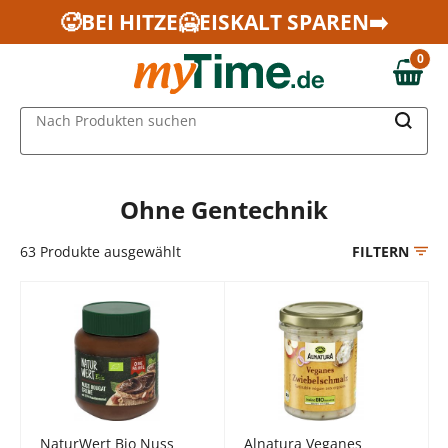
Zum Hauptinhalt springen
🥵BEI HITZE🥶EISKALT SPAREN➡️
Zur Navigation springen
0
Zur Suche springen
0,00 €
MAIN MENU
Nach Produkten suchen
Ohne Gentechnik
63
Produkte ausgewählt
FILTERN
NaturWert Bio Nuss
Alnatura Veganes