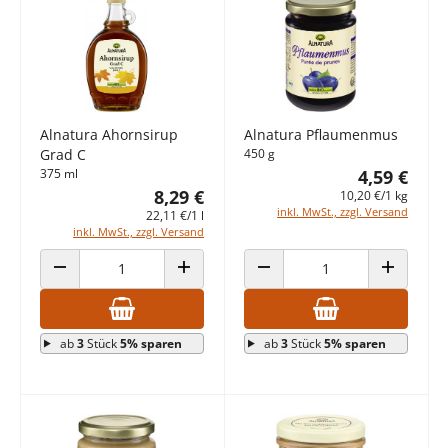
Alnatura Ahornsirup
Alnatura Pflaumenmus
Grad C
450 g
375 ml
4,59 €
8,29 €
10,20 €/1 kg
inkl. MwSt., zzgl. Versand
22,11 €/1 l
inkl. MwSt., zzgl. Versand
ANZAHL VERRINGERN
ANZAHL ERHÖHEN
ANZAHL VERRINGERN
ANZAHL E
ab
3
Stück
5% sparen
ab
3
Stück
5% sparen