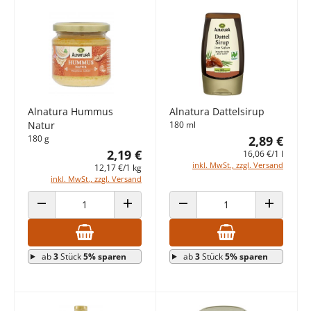
Alnatura Hummus
Alnatura Dattelsirup
Natur
180 ml
180 g
2,89 €
2,19 €
16,06 €/1 l
inkl. MwSt., zzgl. Versand
12,17 €/1 kg
inkl. MwSt., zzgl. Versand
ANZAHL VERRINGERN
ANZAHL ERHÖHEN
ANZAHL VERRINGERN
ANZAHL E
ab
3
Stück
5% sparen
ab
3
Stück
5% sparen