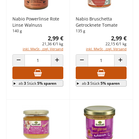
Nabio Powerlinse Rote
Nabio Bruschetta
Linse Walnuss
Getrocknete Tomate
140 g
135 g
2,99 €
2,99 €
21,36 €/1 kg
22,15 €/1 kg
inkl. MwSt., zzgl. Versand
inkl. MwSt., zzgl. Versand
ANZAHL VERRINGERN
ANZAHL ERHÖHEN
ANZAHL VERRINGERN
ANZAHL E
ab
3
Stück
5% sparen
ab
3
Stück
5% sparen