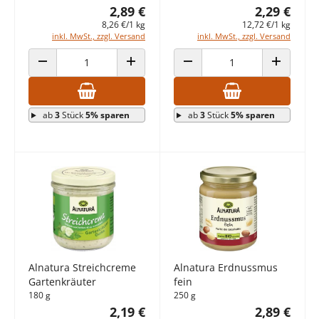
2,89 €
2,29 €
8,26 €/1 kg
12,72 €/1 kg
inkl. MwSt., zzgl. Versand
inkl. MwSt., zzgl. Versand
ANZAHL VERRINGERN
ANZAHL ERHÖHEN
ANZAHL VERRINGERN
ANZAHL E
ab
3
Stück
5% sparen
ab
3
Stück
5% sparen
Alnatura Streichcreme
Alnatura Erdnussmus
Gartenkräuter
fein
180 g
250 g
2,19 €
2,89 €