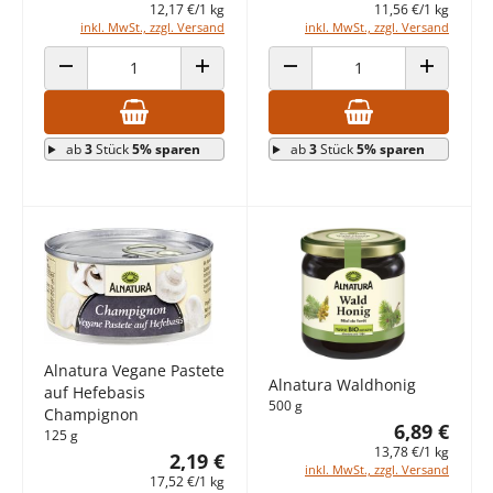
12,17 €/1 kg
11,56 €/1 kg
inkl. MwSt., zzgl. Versand
inkl. MwSt., zzgl. Versand
ANZAHL VERRINGERN
ANZAHL ERHÖHEN
ANZAHL VERRINGERN
ANZAHL E
ab
3
Stück
5% sparen
ab
3
Stück
5% sparen
Alnatura Vegane Pastete
Alnatura Waldhonig
auf Hefebasis
500 g
Champignon
6,89 €
125 g
13,78 €/1 kg
2,19 €
inkl. MwSt., zzgl. Versand
17,52 €/1 kg