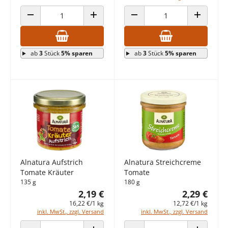
ANZAHL VERRINGERN
ANZAHL ERHÖHEN
ANZAHL VERRINGERN
ANZAHL E
ab
3
Stück
5% sparen
ab
3
Stück
5% sparen
Alnatura Aufstrich
Alnatura Streichcreme
Tomate Kräuter
Tomate
135 g
180 g
2,19 €
2,29 €
16,22 €/1 kg
12,72 €/1 kg
inkl. MwSt., zzgl. Versand
inkl. MwSt., zzgl. Versand