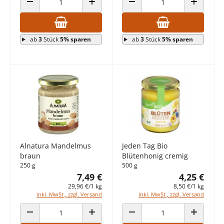
ANZAHL VERRINGERN
ANZAHL ERHÖHEN
ANZAHL VERRINGERN
ANZAHL E
ab
3
Stück
5% sparen
ab
3
Stück
5% sparen
Alnatura Mandelmus
Jeden Tag Bio
braun
Blütenhonig cremig
250 g
500 g
7,49 €
4,25 €
29,96 €/1 kg
8,50 €/1 kg
inkl. MwSt., zzgl. Versand
inkl. MwSt., zzgl. Versand
ANZAHL VERRINGERN
ANZAHL ERHÖHEN
ANZAHL VERRINGERN
ANZAHL E