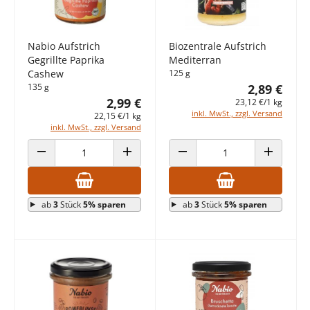
Nabio Aufstrich
Biozentrale Aufstrich
Gegrillte Paprika
Mediterran
Cashew
125 g
135 g
2,89 €
2,99 €
23,12 €/1 kg
inkl. MwSt., zzgl. Versand
22,15 €/1 kg
inkl. MwSt., zzgl. Versand
ANZAHL VERRINGERN
ANZAHL ERHÖHEN
ANZAHL VERRINGERN
ANZAHL E
ab
3
Stück
5% sparen
ab
3
Stück
5% sparen