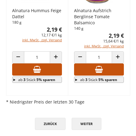
Alnatura Hummus Feige
Alnatura Aufstrich
Dattel
Berglinse Tomate
180 g
Balsamico
2,19 €
140 g
2,19 €
12,17 €/1 kg
inkl. MwSt., zzgl. Versand
15,64 €/1 kg
inkl. MwSt., zzgl. Versand
ANZAHL VERRINGERN
ANZAHL ERHÖHEN
ANZAHL VERRINGERN
ANZAHL E
ab
3
Stück
5% sparen
ab
3
Stück
5% sparen
* Niedrigster Preis der letzten 30 Tage
ZURÜCK
WEITER