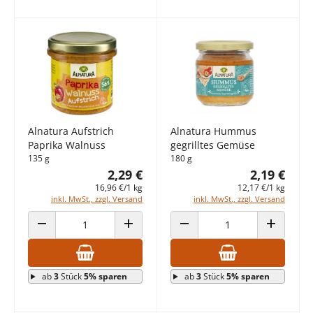
Alnatura Aufstrich
Alnatura Hummus
Paprika Walnuss
gegrilltes Gemüse
135 g
180 g
2,29 €
2,19 €
16,96 €/1 kg
12,17 €/1 kg
inkl. MwSt., zzgl. Versand
inkl. MwSt., zzgl. Versand
ANZAHL VERRINGERN
ANZAHL ERHÖHEN
ANZAHL VERRINGERN
ANZAHL E
ab
3
Stück
5% sparen
ab
3
Stück
5% sparen