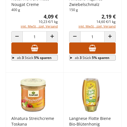
Nougat Creme
Zwiebelschmalz
400 g
150 g
4,09 €
2,19 €
10,23 €/1 kg
14,60 €/1 kg
inkl. MwSt., zzgl. Versand
inkl. MwSt., zzgl. Versand
ANZAHL VERRINGERN
ANZAHL ERHÖHEN
ANZAHL VERRINGERN
ANZAHL E
ab
3
Stück
5% sparen
ab
3
Stück
5% sparen
Alnatura Streichcreme
Langnese Flotte Biene
Toskana
Bio-Blütenhonig