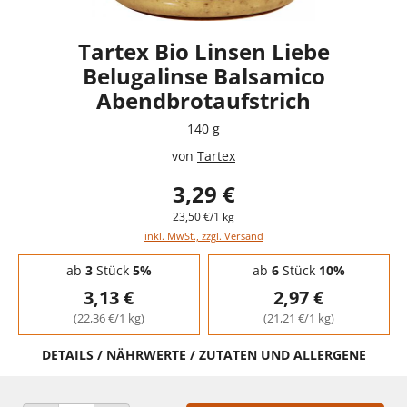
Tartex Bio Linsen Liebe
Belugalinse Balsamico
Abendbrotaufstrich
140 g
von
Tartex
3,29 €
23,50 €/1 kg
inkl. MwSt., zzgl. Versand
Staffelpreise - Mengenrabatt
ab
3
Stück
5%
ab
6
Stück
10%
3,13 €
2,97 €
(22,36 €/1 kg)
(21,21 €/1 kg)
DETAILS / NÄHRWERTE / ZUTATEN UND ALLERGENE