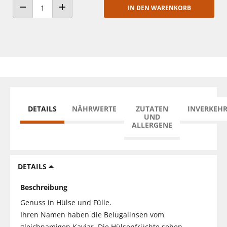
IN DEN WARENKORB
ANZAHL VERRINGERN
ANZAHL ERHÖHEN
DETAILS
NÄHRWERTE
ZUTATEN
INVERKEH
UND
ALLERGENE
DETAILS
Beschreibung
Genuss in Hülse und Fülle.
Ihren Namen haben die Belugalinsen vom
gleichnamigen Kaviar. Die Hülsenfrüchte sehen