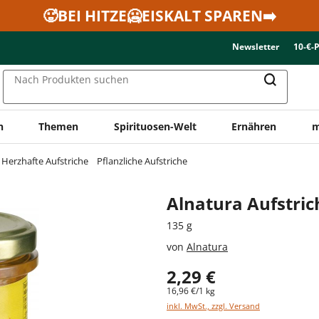
🥵BEI HITZE🥶EISKALT SPAREN➡️
Newsletter
10-€-
Nach Produkten suchen
n
Themen
Spirituosen-Welt
Ernähren
m
Herzhafte Aufstriche
Pflanzliche Aufstriche
Alnatura Aufstri
135 g
von
Alnatura
2,29 €
16,96 €/1 kg
inkl. MwSt., zzgl. Versand