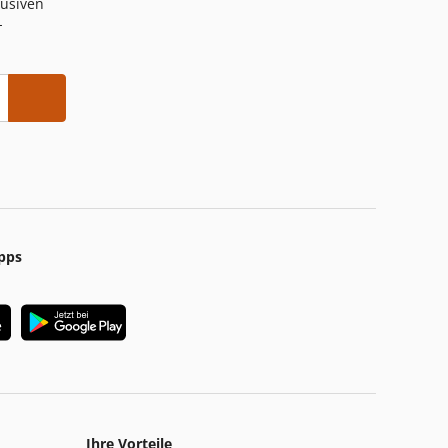
lusiven
-
pps
Ihre Vorteile