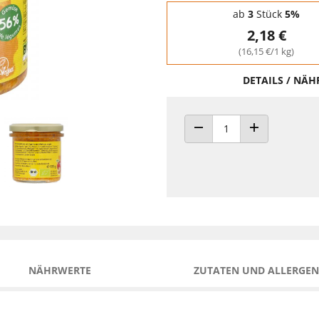
Staffelpreise - Mengenrabatt
ab
3
Stück
5%
2,18 €
(16,15 €/1 kg)
DETAILS / NÄ
ANZAHL VERRINGERN
ANZAHL ERHÖH
NÄHRWERTE
ZUTATEN UND ALLERGEN