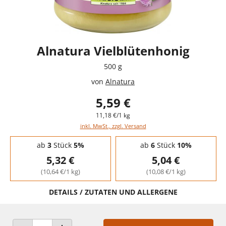
Alnatura Vielblütenhonig
500 g
von
Alnatura
5,59 €
11,18 €/1 kg
inkl. MwSt., zzgl. Versand
Staffelpreise - Mengenrabatt
ab
3
Stück
5%
ab
6
Stück
10%
5,32 €
5,04 €
(10,64 €/1 kg)
(10,08 €/1 kg)
DETAILS / ZUTATEN UND ALLERGENE