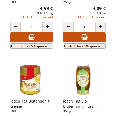
500 g
250 g
4,59 €
4,09 €
9,18 €/1 kg
16,36 €/1 kg
inkl. MwSt., zzgl. Versand
inkl. MwSt., zzgl. Versand
ANZAHL VERRINGERN
ANZAHL ERHÖHEN
ANZAHL VERRINGERN
ANZAHL E
ab
3
Stück
5% sparen
ab
3
Stück
5% sparen
Jeden Tag Blütenhonig
Jeden Tag Bio
cremig
Blütenhonig flüssig
500 g
350 g