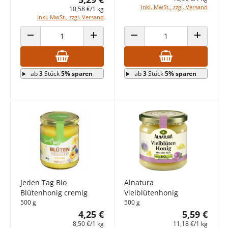
inkl. MwSt., zzgl. Versand
10,58 €/1 kg
inkl. MwSt., zzgl. Versand
ANZAHL VERRINGERN
ANZAHL ERHÖHEN
ANZAHL VERRINGERN
ANZAHL E
ab
3
Stück
5% sparen
ab
3
Stück
5% sparen
Jeden Tag Bio
Alnatura
Blütenhonig cremig
Vielblütenhonig
500 g
500 g
4,25 €
5,59 €
8,50 €/1 kg
11,18 €/1 kg