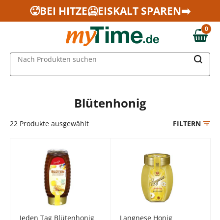
Zum Hauptinhalt springen
🥵BEI HITZE🥶EISKALT SPAREN➡️
Zur Navigation springen
0
Zur Suche springen
0,00 €
MAIN MENU
Nach Produkten suchen
Blütenhonig
22
Produkte ausgewählt
FILTERN
Jeden Tag Blütenhonig
Langnese Honig