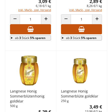
3,09 €
2,89 €
6,18 €/1 kg
8,26 €/1 kg
inkl. MwSt., zzgl. Versand
inkl. MwSt., zzgl. Versand
ANZAHL VERRINGERN
ANZAHL ERHÖHEN
ANZAHL VERRINGERN
ANZAHL E
ab
3
Stück
5% sparen
ab
3
Stück
5% sparen
Langnese Honig
Langnese Honig
Sommerblütenhonig
Sommerblüte goldklar
goldklar
250 g
500 g
3,49 €
5,29 €
13,96 €/1 kg