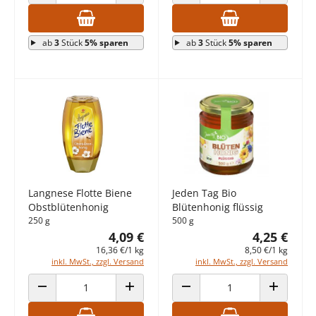
ANZAHL VERRINGERN
ANZAHL ERHÖHEN
ANZAHL VERRINGERN
ANZAHL E
ab
3
Stück
5% sparen
ab
3
Stück
5% sparen
Langnese Flotte Biene
Jeden Tag Bio
Obstblütenhonig
Blütenhonig flüssig
250 g
500 g
4,09 €
4,25 €
16,36 €/1 kg
8,50 €/1 kg
inkl. MwSt., zzgl. Versand
inkl. MwSt., zzgl. Versand
ANZAHL VERRINGERN
ANZAHL ERHÖHEN
ANZAHL VERRINGERN
ANZAHL E