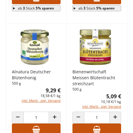
ab
3
Stück
5% sparen
ab
3
Stück
5% sparen
Alnatura Deutscher
Bienenwirtschaft
Blütenhonig
Meissen Blütentracht
500 g
streichzart
9,29 €
500 g
5,09 €
18,58 €/1 kg
inkl. MwSt., zzgl. Versand
10,18 €/1 kg
inkl. MwSt., zzgl. Versand
ANZAHL VERRINGERN
ANZAHL ERHÖHEN
ANZAHL VERRINGERN
ANZAHL E