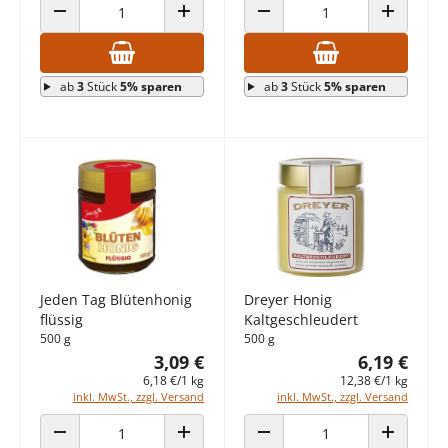
ANZAHL VERRINGERN
ANZAHL ERHÖHEN
ANZAHL VERRINGERN
ANZAHL E
ab
3
Stück
5% sparen
ab
3
Stück
5% sparen
Jeden Tag Blütenhonig
Dreyer Honig
flüssig
Kaltgeschleudert
500 g
500 g
3,09 €
6,19 €
6,18 €/1 kg
12,38 €/1 kg
inkl. MwSt., zzgl. Versand
inkl. MwSt., zzgl. Versand