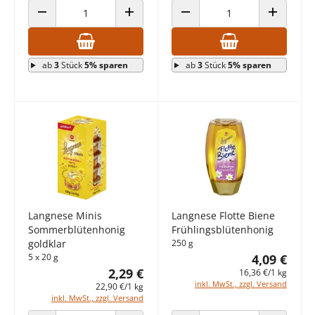
ANZAHL VERRINGERN
ANZAHL ERHÖHEN
ANZAHL VERRINGERN
ANZAHL E
ab
3
Stück
5% sparen
ab
3
Stück
5% sparen
Langnese Minis
Langnese Flotte Biene
Sommerblütenhonig
Frühlingsblütenhonig
goldklar
250 g
5 x 20 g
4,09 €
2,29 €
16,36 €/1 kg
inkl. MwSt., zzgl. Versand
22,90 €/1 kg
inkl. MwSt., zzgl. Versand