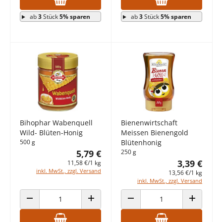
ab
3
Stück
5% sparen
ab
3
Stück
5% sparen
Bihophar Wabenquell
Bienenwirtschaft
Wild- Blüten-Honig
Meissen Bienengold
500 g
Blütenhonig
5,79 €
250 g
3,39 €
11,58 €/1 kg
inkl. MwSt., zzgl. Versand
13,56 €/1 kg
inkl. MwSt., zzgl. Versand
ANZAHL VERRINGERN
ANZAHL ERHÖHEN
ANZAHL VERRINGERN
ANZAHL E