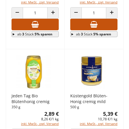
inkl. MwSt., zzgl. Versand
inkl. MwSt., zzgl. Versand
ANZAHL VERRINGERN
ANZAHL ERHÖHEN
ANZAHL VERRINGERN
ANZAHL E
ab
3
Stück
5% sparen
ab
3
Stück
5% sparen
Jeden Tag Bio
Küstengold Blüten-
Blütenhonig cremig
Honig cremig mild
350 g
500 g
2,89 €
5,39 €
8,26 €/1 kg
10,78 €/1 kg
inkl. MwSt., zzgl. Versand
inkl. MwSt., zzgl. Versand