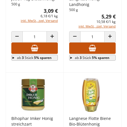
500 g
Landhonig
3,09 €
500 g
5,29 €
6,18 €/1 kg
inkl. MwSt., zzgl. Versand
10,58 €/1 kg
inkl. MwSt., zzgl. Versand
ANZAHL VERRINGERN
ANZAHL ERHÖHEN
ANZAHL VERRINGERN
ANZAHL E
ab
3
Stück
5% sparen
ab
3
Stück
5% sparen
Bihophar Imker Honig
Langnese Flotte Biene
streichzart
Bio-Blütenhonig