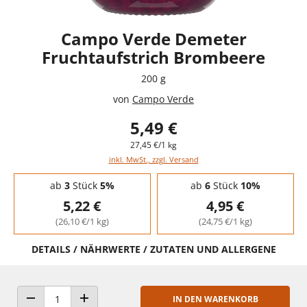
Campo Verde Demeter
Fruchtaufstrich Brombeere
200 g
von
Campo Verde
5,49 €
27,45 €/1 kg
inkl. MwSt., zzgl. Versand
Staffelpreise - Mengenrabatt
ab
3
Stück
5%
ab
6
Stück
10%
5,22 €
4,95 €
(26,10 €/1 kg)
(24,75 €/1 kg)
DETAILS / NÄHRWERTE / ZUTATEN UND ALLERGENE
IN DEN WARENKORB