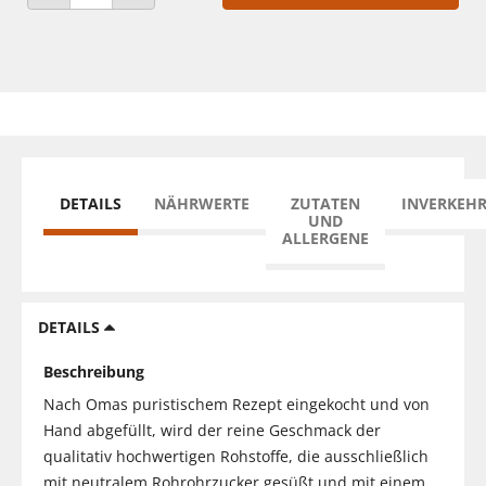
ANZAHL VERRINGERN
ANZAHL ERHÖHEN
DETAILS
NÄHRWERTE
ZUTATEN
INVERKEH
UND
ALLERGENE
DETAILS
Beschreibung
Nach Omas puristischem Rezept eingekocht und von
Hand abgefüllt, wird der reine Geschmack der
qualitativ hochwertigen Rohstoffe, die ausschließlich
mit neutralem Rohrohrzucker gesüßt und mit einem