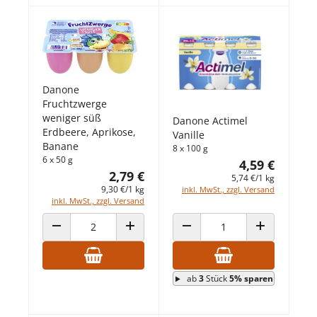
Danone
Fruchtzwerge
weniger süß
Danone Actimel
Erdbeere, Aprikose,
Vanille
Banane
8 x 100 g
6 x 50 g
4,59 €
2,79 €
5,74 €/1 kg
9,30 €/1 kg
inkl. MwSt., zzgl. Versand
inkl. MwSt., zzgl. Versand
ANZAHL VERRINGERN
ANZAHL ERHÖHEN
ANZAHL VERRINGERN
ANZAHL ERHÖ
ab
3
Stück
5% sparen