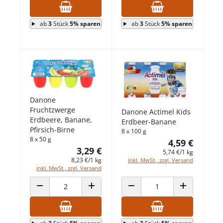
ab
3
Stück
5% sparen
ab
3
Stück
5% sparen
Danone
Fruchtzwerge
Danone Actimel Kids
Erdbeere, Banane,
Erdbeer-Banane
Pfirsich-Birne
8 x 100 g
8 x 50 g
4,59 €
3,29 €
5,74 €/1 kg
8,23 €/1 kg
inkl. MwSt., zzgl. Versand
inkl. MwSt., zzgl. Versand
ANZAHL VERRINGERN
ANZAHL ERHÖHEN
ANZAHL VERRINGERN
ANZAHL ERHÖ