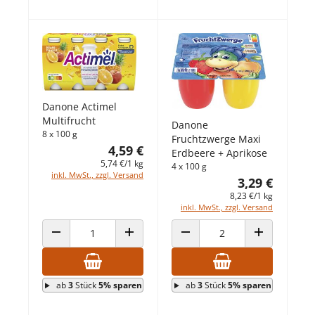
Danone Actimel
Multifrucht
Danone
8 x 100 g
Fruchtzwerge Maxi
4,59 €
Erdbeere + Aprikose
5,74 €/1 kg
4 x 100 g
inkl. MwSt., zzgl. Versand
3,29 €
8,23 €/1 kg
inkl. MwSt., zzgl. Versand
ANZAHL VERRINGERN
ANZAHL ERHÖHEN
ANZAHL VERRINGERN
ANZAHL ERHÖ
ab
3
Stück
5% sparen
ab
3
Stück
5% sparen