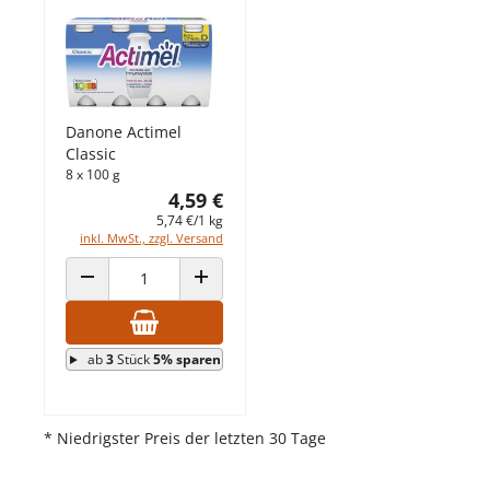
Danone Actimel
Classic
8 x 100 g
4,59 €
5,74 €/1 kg
inkl. MwSt., zzgl. Versand
ANZAHL VERRINGERN
ANZAHL ERHÖHEN
ab
3
Stück
5% sparen
* Niedrigster Preis der letzten 30 Tage