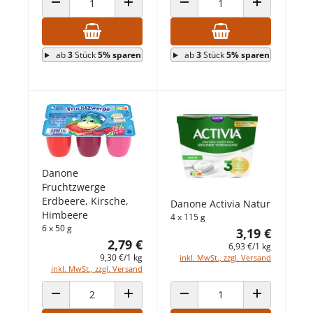
ANZAHL VERRINGERN
ANZAHL ERHÖHEN
ANZAHL VERRINGERN
ANZAHL ERHÖ
ab
3
Stück
5% sparen
ab
3
Stück
5% sparen
Danone
Fruchtzwerge
Erdbeere, Kirsche,
Danone Activia Natur
Himbeere
4 x 115 g
6 x 50 g
3,19 €
2,79 €
6,93 €/1 kg
9,30 €/1 kg
inkl. MwSt., zzgl. Versand
inkl. MwSt., zzgl. Versand
ANZAHL VERRINGERN
ANZAHL ERHÖHEN
ANZAHL VERRINGERN
ANZAHL ERHÖ