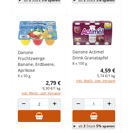
ab
3
Stück
5% sparen
ab
3
Stück
5% sparen
Danone Actimel
Danone
Drink Granatapfel
Fruchtzwerge
8 x 100 g
Banane, Erdbeere,
4,59 €
Aprikose
5,74 €/1 kg
6 x 50 g
inkl. MwSt., zzgl. Versand
2,79 €
9,30 €/1 kg
inkl. MwSt., zzgl. Versand
ANZAHL VERRINGERN
ANZAHL ERHÖHEN
ANZAHL VERRINGERN
ANZAHL ERHÖ
ab
3
Stück
5% sparen