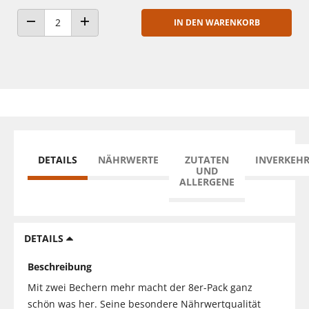
IN DEN WARENKORB
ANZAHL VERRINGERN
ANZAHL ERHÖHEN
DETAILS
NÄHRWERTE
ZUTATEN
INVERKEH
UND
ALLERGENE
DETAILS
Beschreibung
Mit zwei Bechern mehr macht der 8er-Pack ganz
schön was her. Seine besondere Nährwertqualität