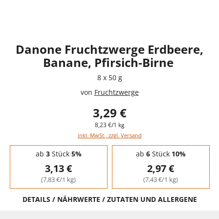
Danone Fruchtzwerge Erdbeere,
Banane, Pfirsich-Birne
8 x 50 g
von
Fruchtzwerge
3,29 €
8,23 €/1 kg
inkl. MwSt., zzgl. Versand
Staffelpreise - Mengenrabatt
ab
3
Stück
5%
ab
6
Stück
10%
3,13 €
2,97 €
(7,83 €/1 kg)
(7,43 €/1 kg)
DETAILS / NÄHRWERTE / ZUTATEN UND ALLERGENE