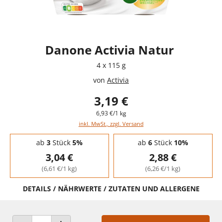
Danone Activia Natur
4 x 115 g
von
Activia
3,19 €
6,93 €/1 kg
inkl. MwSt., zzgl. Versand
Staffelpreise - Mengenrabatt
ab
3
Stück
5%
ab
6
Stück
10%
3,04 €
2,88 €
(6,61 €/1 kg)
(6,26 €/1 kg)
DETAILS / NÄHRWERTE / ZUTATEN UND ALLERGENE