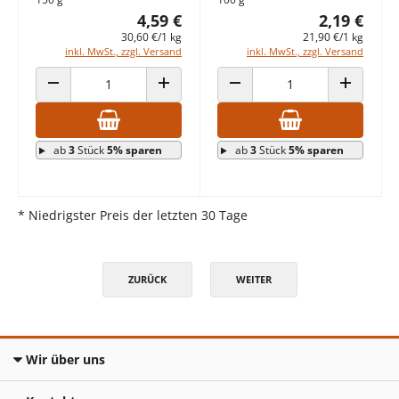
4,59 €
2,19 €
30,60 €/1 kg
21,90 €/1 kg
inkl. MwSt., zzgl. Versand
inkl. MwSt., zzgl. Versand
ANZAHL VERRINGERN
ANZAHL ERHÖHEN
ANZAHL VERRINGERN
ANZAHL E
ab
3
Stück
5% sparen
ab
3
Stück
5% sparen
* Niedrigster Preis der letzten 30 Tage
ZURÜCK
WEITER
Wir über uns