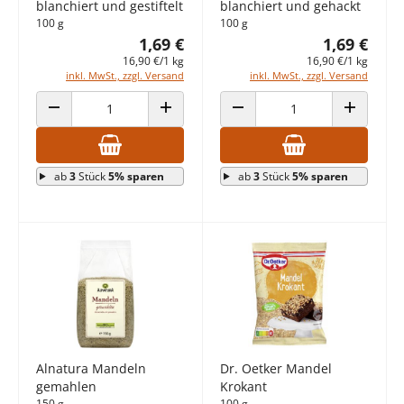
blanchiert und gestiftelt
blanchiert und gehackt
100 g
100 g
1,69 €
1,69 €
16,90 €/1 kg
16,90 €/1 kg
inkl. MwSt., zzgl. Versand
inkl. MwSt., zzgl. Versand
ANZAHL VERRINGERN
ANZAHL ERHÖHEN
ANZAHL VERRINGERN
ANZAHL E
ab
3
Stück
5% sparen
ab
3
Stück
5% sparen
Alnatura Mandeln
Dr. Oetker Mandel
gemahlen
Krokant
150 g
100 g