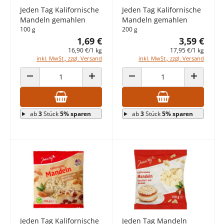
Jeden Tag Kalifornische
Jeden Tag Kalifornische
Mandeln gemahlen
Mandeln gemahlen
100 g
200 g
1,69 €
3,59 €
16,90 €/1 kg
17,95 €/1 kg
inkl. MwSt., zzgl. Versand
inkl. MwSt., zzgl. Versand
ANZAHL VERRINGERN
ANZAHL ERHÖHEN
ANZAHL VERRINGERN
ANZAHL E
ab
3
Stück
5% sparen
ab
3
Stück
5% sparen
Jeden Tag Kalifornische
Jeden Tag Mandeln