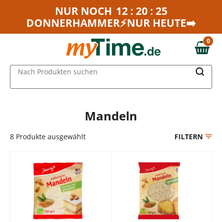
Zum Hauptinhalt springen
NUR NOCH
12 : 20 : 25
DONNERHAMMER⚡NUR HEUTE➡️
Zur Navigation springen
Zur Suche springen
0
0,00 €
MAIN MENU
Nach Produkten suchen
Mandeln
8
Produkte ausgewählt
FILTERN