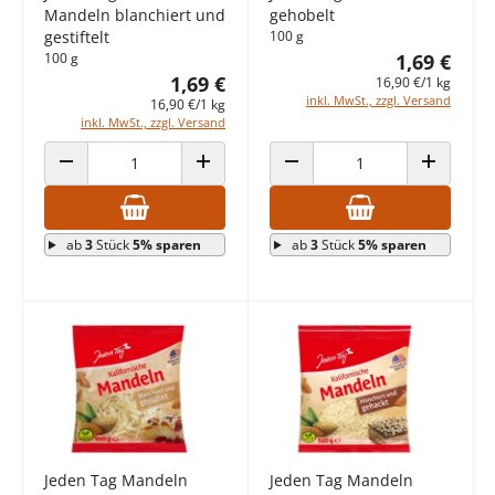
Mandeln blanchiert und
gehobelt
gestiftelt
100 g
100 g
1,69 €
1,69 €
16,90 €/1 kg
inkl. MwSt., zzgl. Versand
16,90 €/1 kg
inkl. MwSt., zzgl. Versand
ANZAHL VERRINGERN
ANZAHL ERHÖHEN
ANZAHL VERRINGERN
ANZAHL E
ab
3
Stück
5% sparen
ab
3
Stück
5% sparen
Jeden Tag Mandeln
Jeden Tag Mandeln