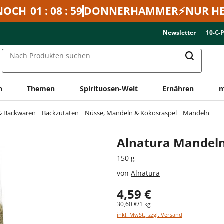
NOCH
01 : 08 : 59
DONNERHAMMER⚡NUR HE
Newsletter
10-€-
Nach Produkten suchen
n
Themen
Spirituosen-Welt
Ernähren
m
 & Backwaren
Backzutaten
Nüsse, Mandeln & Kokosraspel
Mandeln
Alnatura Mandel
150 g
von
Alnatura
4,59 €
30,60 €/1 kg
inkl. MwSt., zzgl. Versand