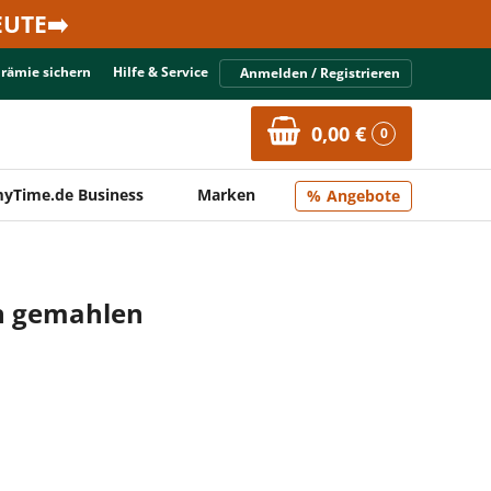
UTE➡️
Prämie sichern
Hilfe & Service
Anmelden / Registrieren
0,00 €
0
yTime.de Business
Marken
Angebote
n gemahlen