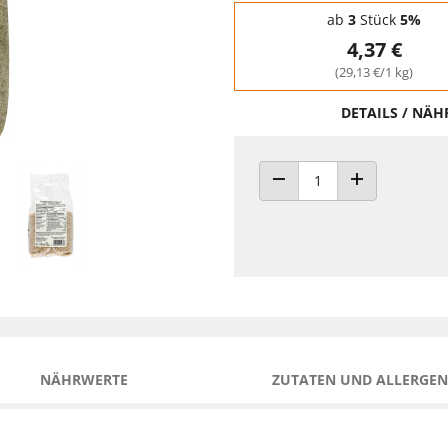
Staffelpreise - Mengenrabatt
ab
3
Stück
5%
4,37 €
(29,13 €/1 kg)
DETAILS / NÄ
ANZAHL VERRINGERN
ANZAHL ERHÖH
NÄHRWERTE
ZUTATEN UND ALLERGEN