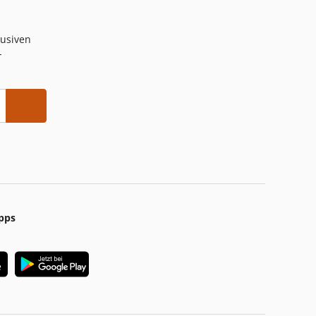
lusiven
-
pps