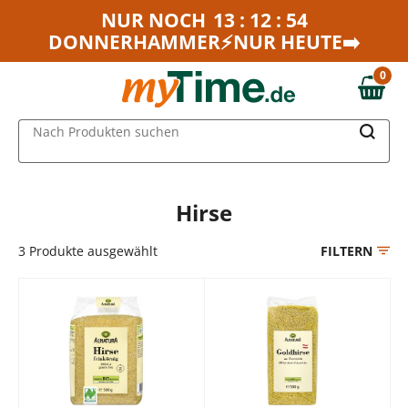
Zum Hauptinhalt springen
NUR NOCH
13 : 12 : 54
DONNERHAMMER⚡NUR HEUTE➡️
Zur Navigation springen
Zur Suche springen
0
0,00 €
MAIN MENU
Nach Produkten suchen
Hirse
3
Produkte ausgewählt
FILTERN