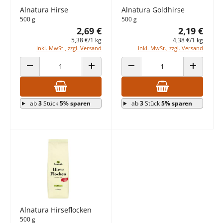
Alnatura Hirse
Alnatura Goldhirse
500 g
500 g
2,69 €
2,19 €
5,38 €/1 kg
4,38 €/1 kg
inkl. MwSt., zzgl. Versand
inkl. MwSt., zzgl. Versand
ANZAHL VERRINGERN
ANZAHL ERHÖHEN
ANZAHL VERRINGERN
ANZAHL E
ab
3
Stück
5% sparen
ab
3
Stück
5% sparen
Alnatura Hirseflocken
500 g