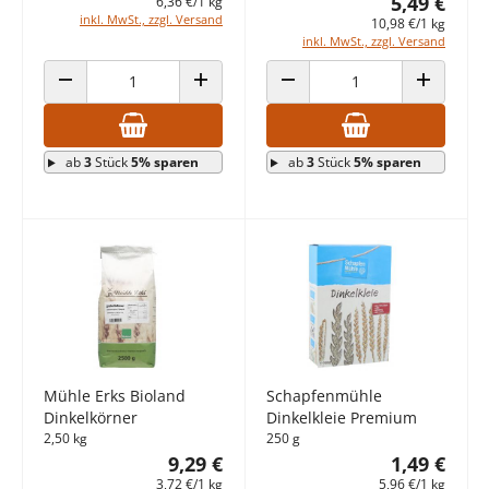
5,49 €
6,36 €/1 kg
inkl. MwSt., zzgl. Versand
10,98 €/1 kg
inkl. MwSt., zzgl. Versand
ANZAHL VERRINGERN
ANZAHL ERHÖHEN
ANZAHL VERRINGERN
ANZAHL E
ab
3
Stück
5% sparen
ab
3
Stück
5% sparen
Mühle Erks Bioland
Schapfenmühle
Dinkelkörner
Dinkelkleie Premium
2,50 kg
250 g
9,29 €
1,49 €
3,72 €/1 kg
5,96 €/1 kg