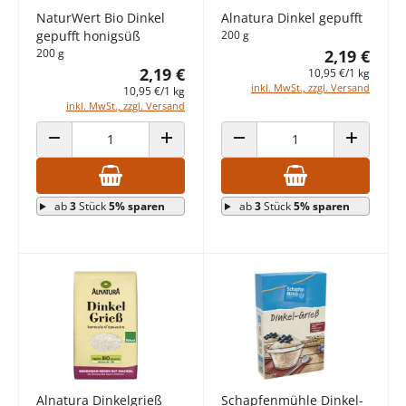
NaturWert Bio Dinkel
Alnatura Dinkel gepufft
gepufft honigsüß
200 g
200 g
2,19 €
2,19 €
10,95 €/1 kg
inkl. MwSt., zzgl. Versand
10,95 €/1 kg
inkl. MwSt., zzgl. Versand
ANZAHL VERRINGERN
ANZAHL ERHÖHEN
ANZAHL VERRINGERN
ANZAHL E
ab
3
Stück
5% sparen
ab
3
Stück
5% sparen
Alnatura Dinkelgrieß
Schapfenmühle Dinkel-