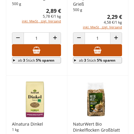
500 g
Grieß
2,89 €
500 g
2,29 €
5,78 €/1 kg
inkl. MwSt., zzgl. Versand
4,58 €/1 kg
inkl. MwSt., zzgl. Versand
ANZAHL VERRINGERN
ANZAHL ERHÖHEN
ANZAHL VERRINGERN
ANZAHL E
ab
3
Stück
5% sparen
ab
3
Stück
5% sparen
Alnatura Dinkel
NaturWert Bio
1 kg
Dinkelflocken Großblatt