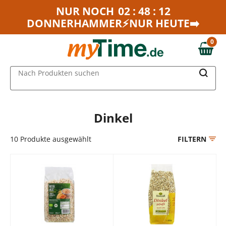
Zum Hauptinhalt springen
NUR NOCH
02 : 48 : 12
DONNERHAMMER⚡NUR HEUTE➡️
Zur Navigation springen
Zur Suche springen
0
0,00 €
MAIN MENU
Nach Produkten suchen
Dinkel
10
Produkte ausgewählt
FILTERN