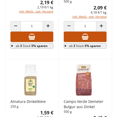
2,19 €
500 g
2,09 €
2,19 €/1 kg
inkl. MwSt., zzgl. Versand
4,18 €/1 kg
inkl. MwSt., zzgl. Versand
ANZAHL VERRINGERN
ANZAHL ERHÖHEN
ANZAHL VERRINGERN
ANZAHL E
ab
3
Stück
5% sparen
ab
3
Stück
5% sparen
Alnatura Dinkelkleie
Campo Verde Demeter
250 g
Bulgur aus Dinkel
1,59 €
500 g