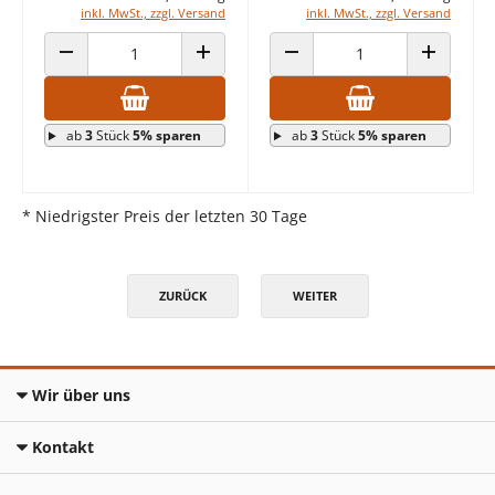
inkl. MwSt., zzgl. Versand
inkl. MwSt., zzgl. Versand
ANZAHL VERRINGERN
ANZAHL ERHÖHEN
ANZAHL VERRINGERN
ANZAHL E
ab
3
Stück
5% sparen
ab
3
Stück
5% sparen
* Niedrigster Preis der letzten 30 Tage
ZURÜCK
WEITER
Wir über uns
Kontakt