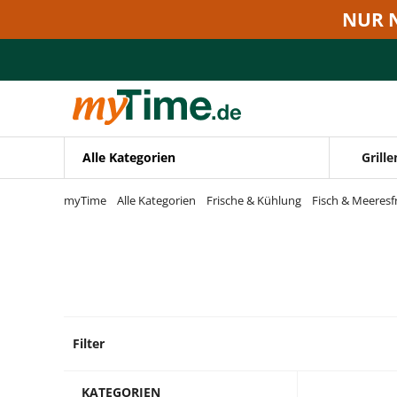
Zum Hauptinhalt springen
NUR 
Zur Navigation springen
Zur Suche springen
Alle Kategorien
Grille
myTime
Alle Kategorien
Frische & Kühlung
Fisch & Meeresf
Filter
6 Prod
KATEGORIEN