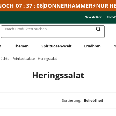
NOCH
07 : 37 : 06
DONNERHAMMER⚡NUR HE
Newsletter
10-€-
Nach Produkten suchen
n
Themen
Spirituosen-Welt
Ernähren
m
rüchte
Feinkostsalate
Heringssalat
Heringssalat
Sortierung:
Beliebtheit
ukte ausgewählt