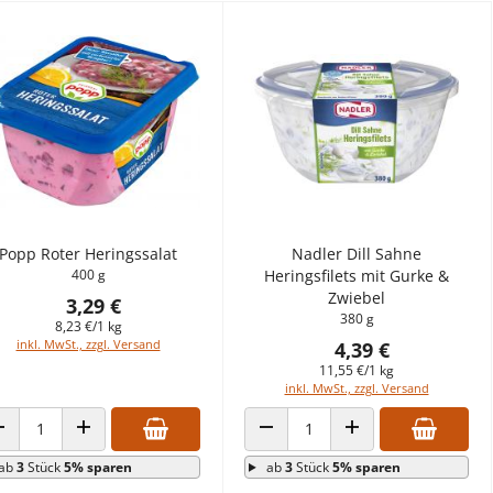
Popp Roter Heringssalat
Nadler Dill Sahne
400 g
Heringsfilets mit Gurke &
Zwiebel
3,29 €
380 g
8,23 €/1 kg
inkl. MwSt., zzgl. Versand
4,39 €
11,55 €/1 kg
inkl. MwSt., zzgl. Versand
ANZAHL VERRINGERN
ANZAHL ERHÖHEN
ANZAHL VERRINGERN
ANZAHL ERHÖHEN
ab
3
Stück
5% sparen
ab
3
Stück
5% sparen