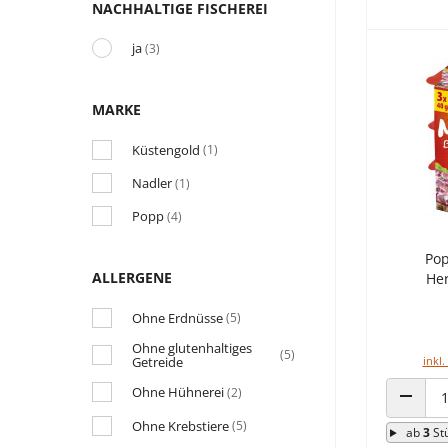
NACHHALTIGE FISCHEREI
ja
(3)
MARKE
Küstengold
(1)
Nadler
(1)
Popp
(4)
Pop
ALLERGENE
Her
Ohne Erdnüsse
(5)
Ohne glutenhaltiges
(5)
Getreide
inkl.
Ohne Hühnerei
(2)
ANZAHL
Ohne Krebstiere
(5)
ab
3
St