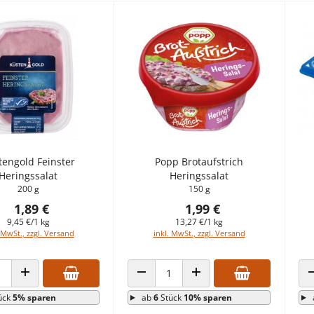
tengold Feinster
Popp Brotaufstrich
Heringssalat
Heringssalat
200 g
150 g
1,89 €
1,99 €
9,45 €/1 kg
13,27 €/1 kg
 MwSt., zzgl. Versand
inkl. MwSt., zzgl. Versand
 VERRINGERN
ANZAHL ERHÖHEN
ANZAHL VERRINGERN
ANZAHL ERHÖHEN
ück
5% sparen
ab
6
Stück
10% sparen