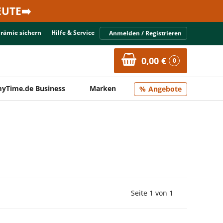
UTE➡️
Prämie sichern
Hilfe & Service
Anmelden / Registrieren
0,00 €
0
yTime.de Business
Marken
Angebote
Vorherige Seite
Nächste Seit
Seite 1 von 1