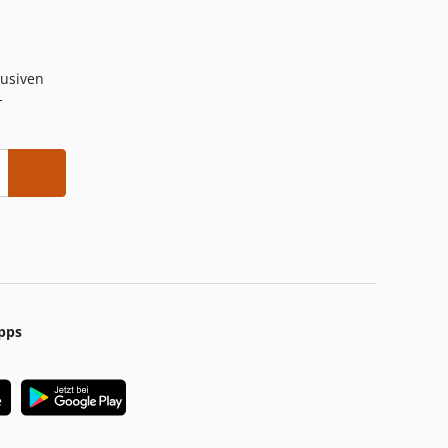
lusiven
-
pps