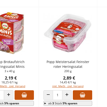
p Brotaufstrich
Popp Meistersalat Feinster
ingssalat Minis
roter Heringssalat
3 x 40 g
200 g
2,19 €
2,89 €
18,25 €/1 kg
14,45 €/1 kg
 MwSt., zzgl. Versand
inkl. MwSt., zzgl. Versand
 VERRINGERN
ANZAHL ERHÖHEN
ANZAHL VERRINGERN
ANZAHL ERHÖHEN
ück
5% sparen
ab
3
Stück
5% sparen