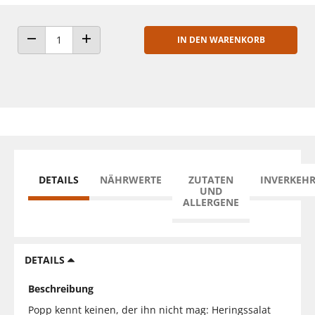
IN DEN WARENKORB
ANZAHL VERRINGERN
ANZAHL ERHÖHEN
DETAILS
NÄHRWERTE
ZUTATEN
INVERKEH
UND
ALLERGENE
DETAILS
Beschreibung
Popp kennt keinen, der ihn nicht mag: Heringssalat