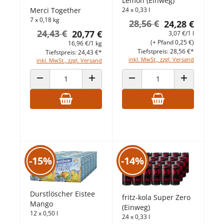
Lemon (Einweg)
24 x 0,33 l
Merci Together
7 x 0,18 kg
28,56 €
24,28 €
24,43 €
20,77 €
3,07 €/1 l
(+ Pfand 0,25 €)
16,96 €/1 kg
Tiefstpreis: 28,56 €*
Tiefstpreis: 24,43 €*
inkl. MwSt., zzgl. Versand
inkl. MwSt., zzgl. Versand
ANZAHL VERRINGERN
ANZAHL ERHÖHEN
ANZAHL VERRINGERN
ANZAHL ERHÖ
-15%
-14%
Durstlöscher Eistee
fritz-kola Super Zero
Mango
(Einweg)
12 x 0,50 l
24 x 0,33 l