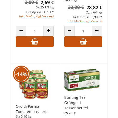
3,09 €
2,69 €
33,90 €
28,82 €
67,25 €/1 kg
Tiefstpreis: 3,09 €*
2,88 €/1 kg
inkl. MwSt., zzgl. Versand
Tiefstpreis: 33,90 €*
inkl. MwSt., zzgl. Versand
ANZAHL VERRINGERN
ANZAHL ERHÖHEN
ANZAHL VERRINGERN
ANZAHL ERHÖ
-14%
Bünting Tee
Grüngold
Oro di Parma
Tassenbeutel
Tomaten passiert
25 x 1 g
6 x 0,40 kg