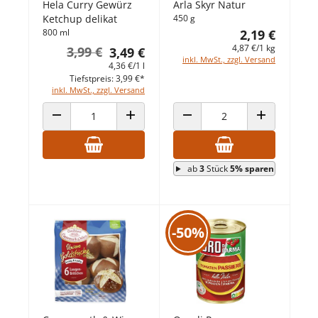
Hela Curry Gewürz
Arla Skyr Natur
Ketchup delikat
450 g
800 ml
2,19 €
4,87 €/1 kg
3,99 €
3,49 €
inkl. MwSt., zzgl. Versand
4,36 €/1 l
Tiefstpreis: 3,99 €*
inkl. MwSt., zzgl. Versand
ANZAHL VERRINGERN
ANZAHL ERHÖHEN
ANZAHL VERRINGERN
ANZAHL ERHÖ
ab
3
Stück
5% sparen
-50%