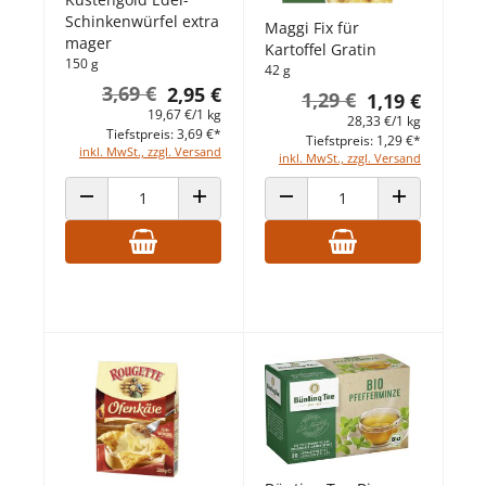
Schinkenwürfel extra
Maggi Fix für
mager
Kartoffel Gratin
150 g
42 g
3,69 €
2,95 €
1,29 €
1,19 €
19,67 €/1 kg
28,33 €/1 kg
Tiefstpreis: 3,69 €*
Tiefstpreis: 1,29 €*
inkl. MwSt., zzgl. Versand
inkl. MwSt., zzgl. Versand
ANZAHL VERRINGERN
ANZAHL ERHÖHEN
ANZAHL VERRINGERN
ANZAHL ERHÖ