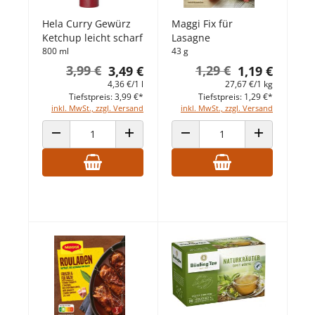
Hela Curry Gewürz
Maggi Fix für
Ketchup leicht scharf
Lasagne
800 ml
43 g
3,99 €
1,29 €
3,49 €
1,19 €
4,36 €/1 l
27,67 €/1 kg
Tiefstpreis: 3,99 €*
Tiefstpreis: 1,29 €*
inkl. MwSt., zzgl. Versand
inkl. MwSt., zzgl. Versand
ANZAHL VERRINGERN
ANZAHL ERHÖHEN
ANZAHL VERRINGERN
ANZAHL ERHÖ