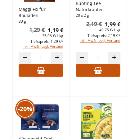
Bünting Tee
Maggi Fix für
Naturkräuter
Rouladen
20 x 2 g
33 g
2,19 €
1,99 €
1,29 €
1,19 €
49,75 €/1 kg
Tiefstpreis: 2,19 €*
36,06 €/1 kg
inkl. MwSt., zzgl. Versand
Tiefstpreis: 1,29 €*
inkl. MwSt., zzgl. Versand
ANZAHL VERRINGERN
ANZAHL ERHÖHEN
ANZAHL VERRINGERN
ANZAHL ERHÖ
-20%
Küstengold Edel-