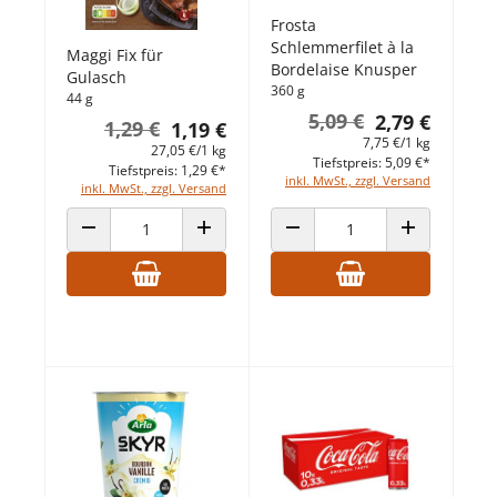
Frosta
Schlemmerfilet à la
Maggi Fix für
Bordelaise Knusper
Gulasch
360 g
44 g
5,09 €
2,79 €
1,29 €
1,19 €
7,75 €/1 kg
27,05 €/1 kg
Tiefstpreis: 5,09 €*
Tiefstpreis: 1,29 €*
inkl. MwSt., zzgl. Versand
inkl. MwSt., zzgl. Versand
ANZAHL VERRINGERN
ANZAHL ERHÖHEN
ANZAHL VERRINGERN
ANZAHL ERHÖ