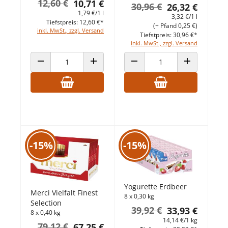
12,60 €
10,71 €
30,96 €
26,32 €
1,79 €/1 l
3,32 €/1 l
Tiefstpreis: 12,60 €*
(+ Pfand 0,25 €)
inkl. MwSt., zzgl. Versand
Tiefstpreis: 30,96 €*
inkl. MwSt., zzgl. Versand
ANZAHL VERRINGERN
ANZAHL ERHÖHEN
ANZAHL VERRINGERN
ANZAHL ERHÖ
-15%
-15%
Yogurette Erdbeer
Merci Vielfalt Finest
8 x 0,30 kg
Selection
39,92 €
33,93 €
8 x 0,40 kg
14,14 €/1 kg
79,12 €
67,25 €