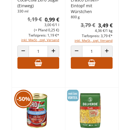
(Einweg)
Eintopf mit
330 ml
Würstchen
800 g
1,19 €
0,99 €
3,79 €
3,49 €
3,00 €/1 l
(+ Pfand 0,25 €)
4,36 €/1 kg
Tiefstpreis: 1,19 €*
Tiefstpreis: 3,79 €*
inkl. MwSt., zzgl. Versand
inkl. MwSt., zzgl. Versand
ANZAHL VERRINGERN
ANZAHL ERHÖHEN
ANZAHL VERRINGERN
ANZAHL ERHÖ
-50%