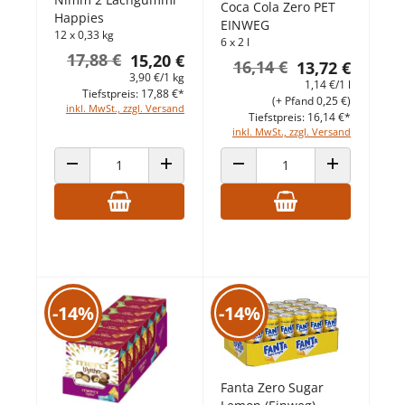
Coca Cola Zero PET
Happies
EINWEG
12 x 0,33 kg
6 x 2 l
17,88 €
15,20 €
16,14 €
13,72 €
3,90 €/1 kg
1,14 €/1 l
Tiefstpreis: 17,88 €*
(+ Pfand 0,25 €)
inkl. MwSt., zzgl. Versand
Tiefstpreis: 16,14 €*
inkl. MwSt., zzgl. Versand
ANZAHL VERRINGERN
ANZAHL ERHÖHEN
ANZAHL VERRINGERN
ANZAHL ERHÖ
-14%
-14%
Fanta Zero Sugar