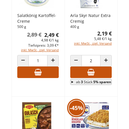
Salatkönig Kartoffel-
Arla Skyr Natur Extra
Creme
Cremig
500 g
400 g
2,19 €
2,89 €
2,49 €
5,48 €/1 kg
4,98 €/1 kg
inkl. MwSt., zzgl. Versand
Tiefstpreis: 3,09 €*
inkl. MwSt., zzgl. Versand
ANZAHL VERRINGERN
ANZAHL ERHÖHEN
ANZAHL VERRINGERN
ANZAHL ERHÖ
ab
3
Stück
5% sparen
-45%