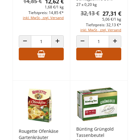
14,85 €
12,62 €
27 x 0,20 kg
1,68 €/1 kg
32,13 €
27,31 €
Tiefstpreis: 14,85 €*
inkl. MwSt., zzgl. Versand
5,06 €/1 kg
Tiefstpreis: 32,13 €*
inkl. MwSt., zzgl. Versand
ANZAHL VERRINGERN
ANZAHL ERHÖHEN
ANZAHL VERRINGERN
ANZAHL ERHÖ
Bünting Grüngold
Rougette Ofenkäse
Tassenbeutel
Gartenkräuter