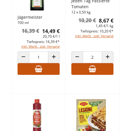
Jeden Tag Passierte
Tomaten
12 x 0,50 kg
Jägermeister
10,20 €
8,67 €
700 ml
1,45 €/1 kg
16,39 €
14,49 €
Tiefstpreis: 10,20 €*
inkl. MwSt., zzgl. Versand
20,70 €/1 l
Tiefstpreis: 16,39 €*
inkl. MwSt., zzgl. Versand
ANZAHL VERRINGERN
ANZAHL ERHÖHEN
ANZAHL VERRINGERN
ANZAHL ERHÖ