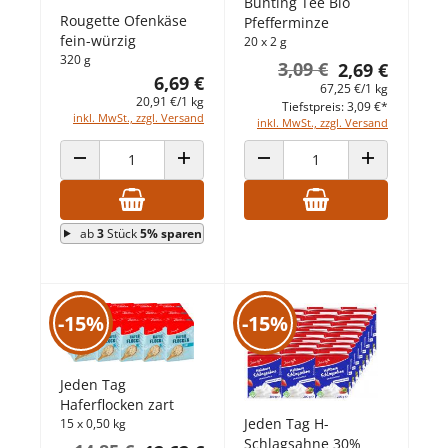
Bünting Tee Bio
Rougette Ofenkäse
Pfefferminze
fein-würzig
20 x 2 g
320 g
3,09 €
2,69 €
6,69 €
67,25 €/1 kg
20,91 €/1 kg
Tiefstpreis: 3,09 €*
inkl. MwSt., zzgl. Versand
inkl. MwSt., zzgl. Versand
ANZAHL VERRINGERN
ANZAHL ERHÖHEN
ANZAHL VERRINGERN
ANZAHL ERHÖ
ab
3
Stück
5% sparen
-15%
-15%
Jeden Tag
Haferflocken zart
Jeden Tag H-
15 x 0,50 kg
Schlagsahne 30%