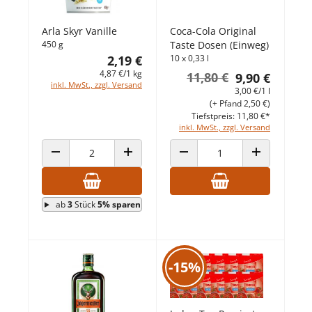
Arla Skyr Vanille
Coca-Cola Original
450 g
Taste Dosen (Einweg)
2,19 €
10 x 0,33 l
4,87 €/1 kg
11,80 €
9,90 €
inkl. MwSt., zzgl. Versand
3,00 €/1 l
(+ Pfand 2,50 €)
Tiefstpreis: 11,80 €*
inkl. MwSt., zzgl. Versand
ANZAHL VERRINGERN
ANZAHL ERHÖHEN
ANZAHL VERRINGERN
ANZAHL ERHÖ
ab
3
Stück
5% sparen
-15%