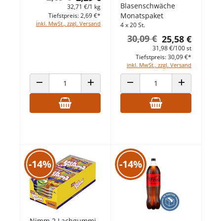
Blasenschwäche
32,71 €/1 kg
Monatspaket
Tiefstpreis: 2,69 €*
inkl. MwSt., zzgl. Versand
4 x 20 St.
30,09 €
25,58 €
31,98 €/100 st
Tiefstpreis: 30,09 €*
inkl. MwSt., zzgl. Versand
ANZAHL VERRINGERN
ANZAHL ERHÖHEN
ANZAHL VERRINGERN
ANZAHL ERHÖ
-14%
-14%
Nimm 2 Lachgummi