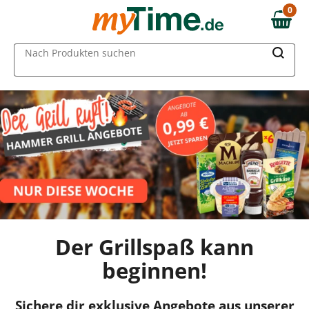
Zum Hauptinhalt springen
0
0,00 €
Zur Navigation springen
MAIN MENU
Nach Produkten suchen
Zur Suche springen
Der Grillspaß kann
beginnen!
Sichere dir exklusive Angebote aus unserer