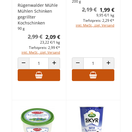
200 g
Rügenwalder Mühle
2,19 €
1,99 €
Mühlen Schinken
9,95 €/1 kg
gegrillter
Tiefstpreis: 2,29 €*
Kochschinken
inkl. MwSt., zzgl. Versand
90 g
2,99 €
2,09 €
23,22 €/1 kg
Tiefstpreis: 2,99 €*
inkl. MwSt., zzgl. Versand
ANZAHL VERRINGERN
ANZAHL ERHÖHEN
ANZAHL VERRINGERN
ANZAHL ERHÖ