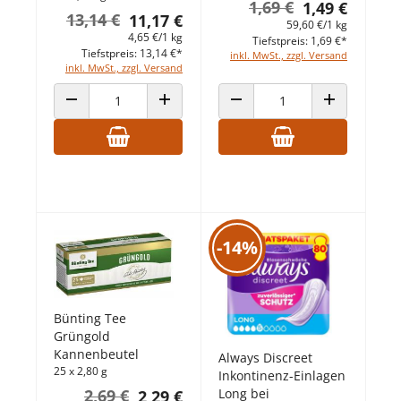
1,69 €
1,49 €
13,14 €
11,17 €
59,60 €/1 kg
4,65 €/1 kg
Tiefstpreis: 1,69 €*
Tiefstpreis: 13,14 €*
inkl. MwSt., zzgl. Versand
inkl. MwSt., zzgl. Versand
ANZAHL VERRINGERN
ANZAHL ERHÖHEN
ANZAHL VERRINGERN
ANZAHL ERHÖ
-14%
Bünting Tee
Grüngold
Kannenbeutel
Always Discreet
25 x 2,80 g
Inkontinenz-Einlagen
Long bei
2,69 €
2,29 €