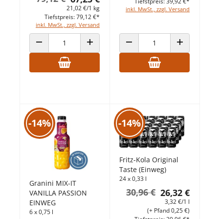
Tiefstpreis: 39,92 €*
21,02 €/1 kg
inkl. MwSt., zzgl. Versand
Tiefstpreis: 79,12 €*
inkl. MwSt., zzgl. Versand
ANZAHL VERRINGERN
ANZAHL ERHÖHEN
ANZAHL VERRINGERN
ANZAHL ERHÖ
-14%
-14%
Fritz-Kola Original
Taste (Einweg)
24 x 0,33 l
Granini MIX-IT
30,96 €
26,32 €
VANILLA PASSION
3,32 €/1 l
EINWEG
(+ Pfand 0,25 €)
6 x 0,75 l