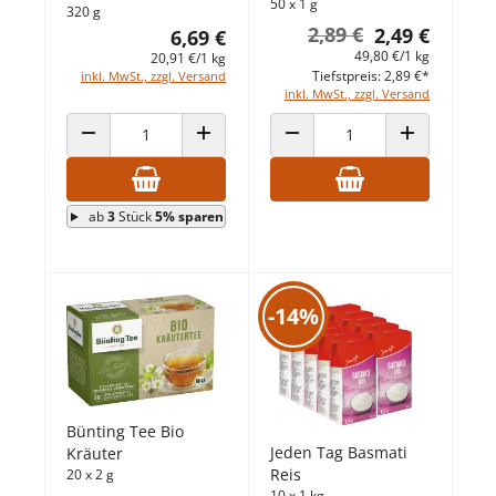
50 x 1 g
320 g
2,89 €
2,49 €
6,69 €
49,80 €/1 kg
20,91 €/1 kg
Tiefstpreis: 2,89 €*
inkl. MwSt., zzgl. Versand
inkl. MwSt., zzgl. Versand
ANZAHL VERRINGERN
ANZAHL ERHÖHEN
ANZAHL VERRINGERN
ANZAHL ERHÖ
ab
3
Stück
5% sparen
-14%
Bünting Tee Bio
Jeden Tag Basmati
Kräuter
Reis
20 x 2 g
10 x 1 kg