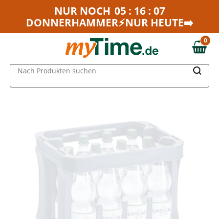
Zum Hauptinhalt springen
NUR NOCH
05 : 16 : 07
DONNERHAMMER⚡NUR HEUTE➡️
Zur Navigation springen
Zur Suche springen
0
0,00 €
MAIN MENU
Nach Produkten suchen