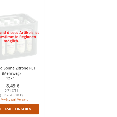
nd dieses Artikels ist
 bestimmte Regionen
möglich.
d Sonne Zitrone PET
(Mehrweg)
12 x 1 l
8,49 €
0,71 €/1 l
(+ Pfand 3,30 €)
. MwSt., zzgl. Versand
LEITZAHL EINGEBEN