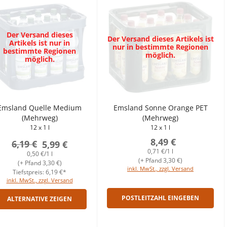
Der Versand dieses
Der Versand dieses Artikels ist
Artikels ist nur in
nur in bestimmte Regionen
bestimmte Regionen
möglich.
möglich.
Emsland Quelle Medium
Emsland Sonne Orange PET
(Mehrweg)
(Mehrweg)
12 x 1 l
12 x 1 l
8,49 €
6,19 €
5,99 €
0,71 €/1 l
0,50 €/1 l
(+ Pfand 3,30 €)
(+ Pfand 3,30 €)
inkl. MwSt., zzgl. Versand
Tiefstpreis: 6,19 €*
inkl. MwSt., zzgl. Versand
POSTLEITZAHL EINGEBEN
ALTERNATIVE ZEIGEN