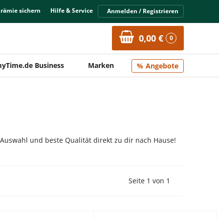
Prämie sichern
Hilfe & Service
Anmelden / Registrieren
0,00 €
0
yTime.de Business
Marken
Angebote
 Auswahl und beste Qualität direkt zu dir nach Hause!
Vorherige Seite
Nächste Seit
Seite 1 von 1