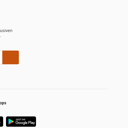
lusiven
-
pps