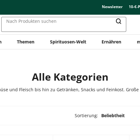
Newsletter
10-€-
Nach Produkten suchen
n
Themen
Spirituosen-Welt
Ernähren
m
Alle Kategorien
üse und Fleisch bis hin zu Getränken, Snacks und Feinkost. Große
Sortierung:
Beliebtheit
ukte ausgewählt