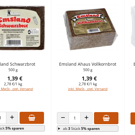
land Schwarzbrot
Emsland Ahaus Vollkornbrot
500 g
500 g
1,39 €
1,39 €
2,78 €/1 kg
2,78 €/1 kg
. MwSt., zzgl. Versand
inkl. MwSt., zzgl. Versand
L VERRINGERN
ANZAHL ERHÖHEN
ANZAHL VERRINGERN
ANZAHL ERHÖHEN
ück
5% sparen
ab
3
Stück
5% sparen