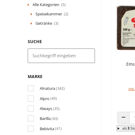
Alle Kategorien
(5)
Speisekammer
(2)
Getränke
(3)
SUCHE
Ems
MARKE
Alnatura
(342)
inkl
Alpro
(40)
Always
(35)
Barilla
(43)
ANZAH
ab
3
St
Bebivita
(41)