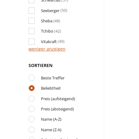
Schwartau
(57)
Seeberger
(50)
Sheba
(48)
Tchibo
(42)
Vitakraft
(49)
weniger anzeigen
SORTIEREN
Beste Treffer
Beliebtheit
Preis (aufsteigend)
Preis (absteigend)
Name (A-Z)
Name (Z-A)