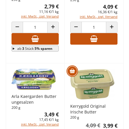
2,79 €
4,09 €
11,16 €/1 kg
16,36 €/1 kg
inkl. MwSt., zzgl. Versand
inkl. MwSt., zzgl. Versand
ANZAHL VERRINGERN
ANZAHL ERHÖHEN
ANZAHL VERRINGERN
ANZAHL E
ab
3
Stück
5% sparen
Arla Kaergarden Butter
ungesalzen
Kerrygold Original
200 g
Irische Butter
3,49 €
200 g
17,45 €/1 kg
4,09 €
inkl. MwSt., zzgl. Versand
3,99 €