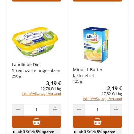
Landliebe Die
Minus L Butter
Streichzarte ungesalzen
laktosefrei
250 g
125 g
3,19 €
2,19 €
12,76 €/1 kg
inkl. MwSt., zzgl. Versand
17,52 €/1 kg
inkl. MwSt., zzgl. Versand
ANZAHL VERRINGERN
ANZAHL ERHÖHEN
ANZAHL VERRINGERN
ANZAHL E
ab
3
Stück
5% sparen
ab
3
Stück
5% sparen