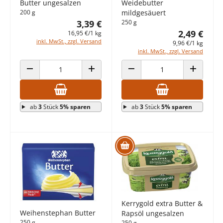
Butter ungesalzen
Weidebutter
200 g
mildgesäuert
3,39 €
250 g
2,49 €
16,95 €/1 kg
inkl. MwSt., zzgl. Versand
9,96 €/1 kg
inkl. MwSt., zzgl. Versand
ANZAHL VERRINGERN
ANZAHL ERHÖHEN
ANZAHL VERRINGERN
ANZAHL E
ab
3
Stück
5% sparen
ab
3
Stück
5% sparen
Kerrygold extra Butter &
Weihenstephan Butter
Rapsöl ungesalzen
250 g
250 g