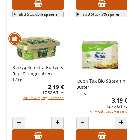
ab
3
Stück
5% sparen
ab
3
Stück
5% sparen
Kerrygold extra Butter &
Rapsöl ungesalzen
125 g
Jeden Tag Bio Süßrahm
2,19 €
Butter
17,52 €/1 kg
250 g
inkl. MwSt., zzgl. Versand
3,19 €
12,76 €/1 kg
inkl. MwSt., zzgl. Versand
ANZAHL VERRINGERN
ANZAHL ERHÖHEN
ANZAHL VERRINGERN
ANZAHL E