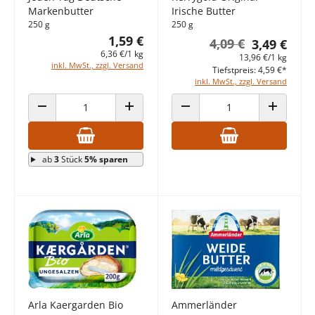
Markenbutter
Irische Butter
250 g
250 g
1,59 €
4,09 €
3,49 €
6,36 €/1 kg
13,96 €/1 kg
inkl. MwSt., zzgl. Versand
Tiefstpreis: 4,59 €*
inkl. MwSt., zzgl. Versand
ANZAHL VERRINGERN
ANZAHL ERHÖHEN
ANZAHL VERRINGERN
ANZAHL E
ab
3
Stück
5% sparen
Arla Kaergarden Bio
Ammerländer