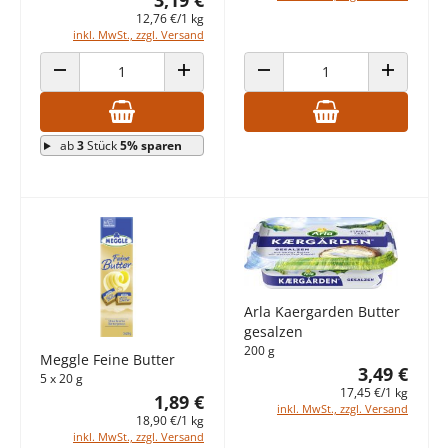
12,76 €/1 kg
inkl. MwSt., zzgl. Versand
ANZAHL VERRINGERN
ANZAHL ERHÖHEN
ANZAHL VERRINGERN
ANZAHL E
ab
3
Stück
5% sparen
Arla Kaergarden Butter
gesalzen
200 g
Meggle Feine Butter
3,49 €
5 x 20 g
17,45 €/1 kg
1,89 €
inkl. MwSt., zzgl. Versand
18,90 €/1 kg
inkl. MwSt., zzgl. Versand