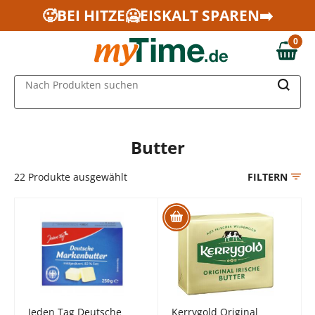
Zum Hauptinhalt springen
🥵BEI HITZE🥶EISKALT SPAREN➡️
Zur Navigation springen
0
Zur Suche springen
0,00 €
MAIN MENU
Nach Produkten suchen
Butter
22
Produkte ausgewählt
FILTERN
Jeden Tag Deutsche
Kerrygold Original