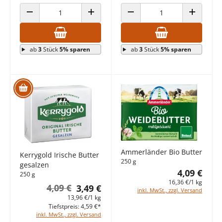
ANZAHL VERRINGERN
ANZAHL ERHÖHEN
ANZAHL VERRINGERN
ANZAHL E
ab
3
Stück
5% sparen
ab
3
Stück
5% sparen
Ammerländer Bio Butter
Kerrygold Irische Butter
250 g
gesalzen
4,09 €
250 g
16,36 €/1 kg
4,09 €
3,49 €
inkl. MwSt., zzgl. Versand
13,96 €/1 kg
Tiefstpreis: 4,59 €*
inkl. MwSt., zzgl. Versand