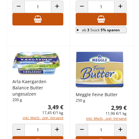
ANZAHL VERRINGERN
ANZAHL ERHÖHEN
ANZAHL VERRINGERN
ANZAHL E
ab
3
Stück
5% sparen
Arla Kaergarden
Balance Butter
ungesalzen
Meggle Feine Butter
200 g
250 g
3,49 €
2,99 €
17,45 €/1 kg
11,96 €/1 kg
inkl. MwSt., zzgl. Versand
inkl. MwSt., zzgl. Versand
ANZAHL VERRINGERN
ANZAHL ERHÖHEN
ANZAHL VERRINGERN
ANZAHL E