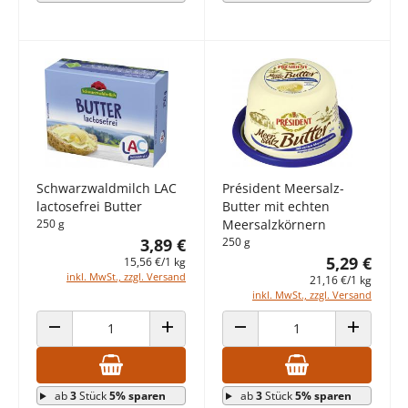
Schwarzwaldmilch LAC
Président Meersalz-
lactosefrei Butter
Butter mit echten
250 g
Meersalzkörnern
3,89 €
250 g
5,29 €
15,56 €/1 kg
inkl. MwSt., zzgl. Versand
21,16 €/1 kg
inkl. MwSt., zzgl. Versand
ANZAHL VERRINGERN
ANZAHL ERHÖHEN
ANZAHL VERRINGERN
ANZAHL E
ab
3
Stück
5% sparen
ab
3
Stück
5% sparen