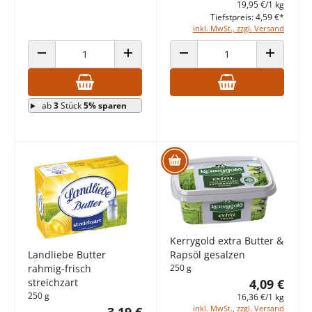
19,95 €/1 kg
Tiefstpreis: 4,59 €*
inkl. MwSt., zzgl. Versand
ANZAHL VERRINGERN
ANZAHL ERHÖHEN
ANZAHL VERRINGERN
ANZAHL E
ab
3
Stück
5% sparen
Kerrygold extra Butter &
Landliebe Butter
Rapsöl gesalzen
rahmig-frisch
250 g
streichzart
4,09 €
250 g
16,36 €/1 kg
inkl. MwSt., zzgl. Versand
3,19 €