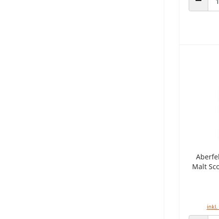
ANZAHL
Aberfe
Malt Sc
inkl.