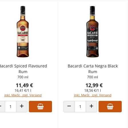
Bacardi Spiced Flavoured
Bacardi Carta Negra Black
Rum
Rum
700 ml
700 ml
11,49 €
12,99 €
16,41 €/1 l
18,56 €/1 l
inkl. MwSt., zzgl. Versand
inkl. MwSt., zzgl. Versand
ANZAHL VERRINGERN
ANZAHL ERHÖHEN
ANZAHL VERRINGERN
ANZAHL ERHÖHEN