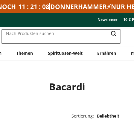
NOCH
11 : 21 : 08
DONNERHAMMER⚡NUR HE
Newsletter
10-€-
Nach Produkten suchen
n
Themen
Spirituosen-Welt
Ernähren
m
Bacardi
Sortierung:
Beliebtheit
dukte ausgewählt