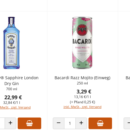
® Sapphire London
Bacardi Razz Mojito (Einweg)
Ba
Dry Gin
250 ml
700 ml
3,29 €
22,99 €
13,16 €/1 l
(+ Pfand 0,25 €)
32,84 €/1 l
inkl. MwSt., zzgl. Versand
 MwSt., zzgl. Versand
 VERRINGERN
ANZAHL ERHÖHEN
ANZAHL VERRINGERN
ANZAHL ERHÖHEN