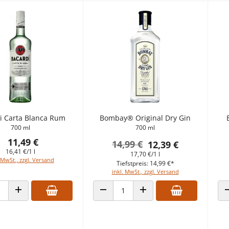
i Carta Blanca Rum
Bombay® Original Dry Gin
700 ml
700 ml
11,49 €
14,99 €
12,39 €
16,41 €/1 l
17,70 €/1 l
 MwSt., zzgl. Versand
Tiefstpreis: 14,99 €*
inkl. MwSt., zzgl. Versand
 VERRINGERN
ANZAHL ERHÖHEN
ANZAHL VERRINGERN
ANZAHL ERHÖHEN