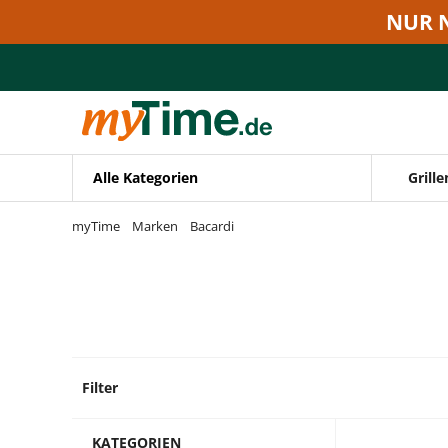
Zum Hauptinhalt springen
NUR 
Zur Navigation springen
Zur Suche springen
Alle Kategorien
Grille
myTime
Marken
Bacardi
Filter
20 Pro
KATEGORIEN