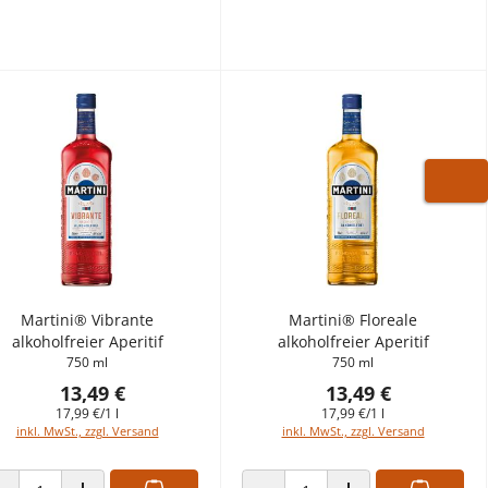
WARE
Martini® Vibrante
Martini® Floreale
alkoholfreier Aperitif
alkoholfreier Aperitif
750 ml
750 ml
13,49 €
13,49 €
17,99 €/1 l
17,99 €/1 l
inkl. MwSt., zzgl. Versand
inkl. MwSt., zzgl. Versand