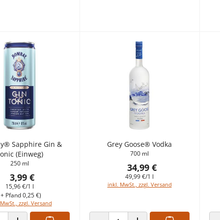
y® Sapphire Gin &
Grey Goose® Vodka
onic (Einweg)
700 ml
250 ml
34,99 €
3,99 €
49,99 €/1 l
inkl. MwSt., zzgl. Versand
15,96 €/1 l
(+ Pfand 0,25 €)
 MwSt., zzgl. Versand