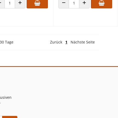
ANZAHL VERRINGERN
ANZAHL ERHÖHEN
ANZAHL VERRINGERN
ANZAHL ERHÖHEN
 30 Tage
Zurück
1
Nächste Seite
lusiven
-