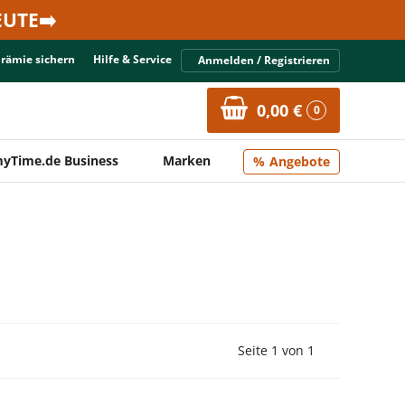
UTE➡️
Prämie sichern
Hilfe & Service
Anmelden / Registrieren
0,00 €
0
yTime.de Business
Marken
Angebote
Vorherige Seite
Nächste Seit
Seite 1 von 1