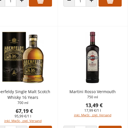
ANZAHL VERRINGERN
ANZAHL ERHÖHEN
ANZAHL VERRINGERN
ANZAHL ERHÖHEN
erfeldy Single Malt Scotch
Martini Rosso Vermouth
Whisky 16 Years
750 ml
700 ml
13,49 €
67,19 €
17,99 €/1 l
inkl. MwSt., zzgl. Versand
95,99 €/1 l
inkl. MwSt., zzgl. Versand