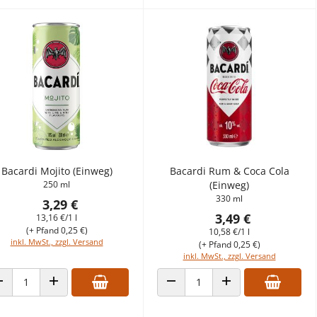
Bacardi Mojito (Einweg)
Bacardi Rum & Coca Cola
250 ml
(Einweg)
330 ml
3,29 €
3,49 €
13,16 €/1 l
(+ Pfand 0,25 €)
10,58 €/1 l
inkl. MwSt., zzgl. Versand
(+ Pfand 0,25 €)
inkl. MwSt., zzgl. Versand
ANZAHL VERRINGERN
ANZAHL ERHÖHEN
ANZAHL VERRINGERN
ANZAHL ERHÖHEN