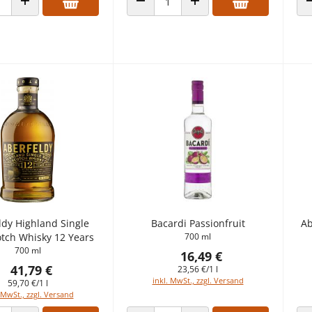
 VERRINGERN
ANZAHL ERHÖHEN
ANZAHL VERRINGERN
ANZAHL ERHÖHEN
ldy Highland Single
Bacardi Passionfruit
Ab
otch Whisky 12 Years
700 ml
700 ml
16,49 €
41,79 €
23,56 €/1 l
inkl. MwSt., zzgl. Versand
59,70 €/1 l
 MwSt., zzgl. Versand