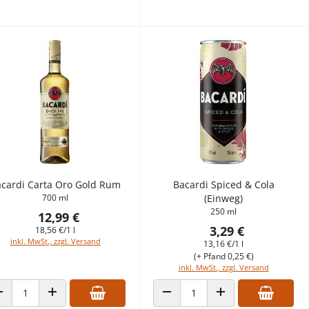
cardi Carta Oro Gold Rum
Bacardi Spiced & Cola
700 ml
(Einweg)
250 ml
12,99 €
3,29 €
18,56 €/1 l
inkl. MwSt., zzgl. Versand
13,16 €/1 l
(+ Pfand 0,25 €)
inkl. MwSt., zzgl. Versand
ANZAHL VERRINGERN
ANZAHL ERHÖHEN
ANZAHL VERRINGERN
ANZAHL ERHÖHEN