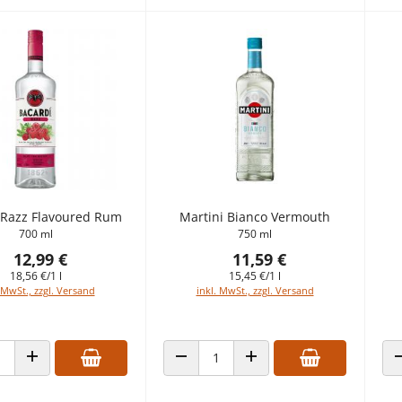
 Razz Flavoured Rum
Martini Bianco Vermouth
700 ml
750 ml
12,99 €
11,59 €
18,56 €/1 l
15,45 €/1 l
 MwSt., zzgl. Versand
inkl. MwSt., zzgl. Versand
 VERRINGERN
ANZAHL ERHÖHEN
ANZAHL VERRINGERN
ANZAHL ERHÖHEN