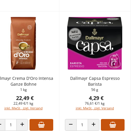
lmayr Crema D'Oro Intensa
Dallmayr Capsa Espresso
Ganze Bohne
Barista
1 kg
56 g
22,49 €
4,29 €
22,49 €/1 kg
76,61 €/1 kg
inkl. MwSt., zzgl. Versand
inkl. MwSt., zzgl. Versand
ANZAHL VERRINGERN
ANZAHL ERHÖHEN
ANZAHL VERRINGERN
ANZAHL ERHÖHEN