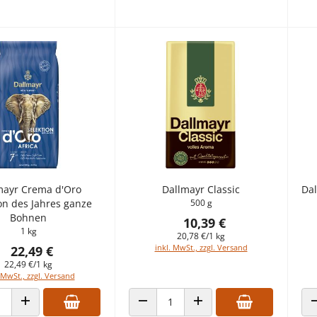
mayr Crema d'Oro
Dallmayr Classic
Dal
on des Jahres ganze
500 g
Bohnen
10,39 €
1 kg
20,78 €/1 kg
inkl. MwSt., zzgl. Versand
22,49 €
22,49 €/1 kg
 MwSt., zzgl. Versand
 VERRINGERN
ANZAHL ERHÖHEN
ANZAHL VERRINGERN
ANZAHL ERHÖHEN