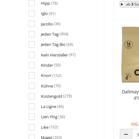
Hipp
(79)
ab
3
St
Iglo
(91)
Jacobs
(36)
Jeden Tag
(904)
Jeden Tag Bio
(69)
Kein Hersteller
(97)
Kinder
(50)
Knorr
(152)
Kühne
(70)
Dallmay
Küstengold
(278)
d'
La Ligne
(40)
Lien Ying
(36)
inkl.
Like
(102)
Maggi
(203)