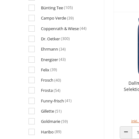
Bünting Tee
(105)
Campo Verde
(39)
Coppenrath & Wiese
(44)
Dr. Oetker
(300)
Ehrmann
(34)
Energizer
(43)
Felix
(39)
Frosch
(40)
Dall
Selekti
Frosta
(54)
Funny-frisch
(41)
Gillette
(51)
inkl.
Goldmarie
(59)
Haribo
(89)
ANZAHL