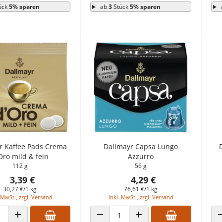
ück
5% sparen
ab
3
Stück
5% sparen
r Kaffee Pads Crema
Dallmayr Capsa Lungo
Oro mild & fein
Azzurro
112 g
56 g
3,39 €
4,29 €
30,27 €/1 kg
76,61 €/1 kg
 MwSt., zzgl. Versand
inkl. MwSt., zzgl. Versand