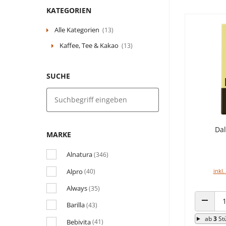
KATEGORIEN
Alle Kategorien
(13)
Kaffee, Tee & Kakao
(13)
SUCHE
Da
MARKE
Alnatura
(346)
Alpro
inkl.
(40)
Always
(35)
Barilla
(43)
ANZAHL
ab
3
St
Bebivita
(41)