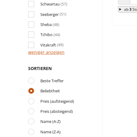
Schwartau
ANZAHL
(57)
ab
3
St
Seeberger
(51)
Sheba
(48)
Tchibo
(44)
Vitakraft
(49)
weniger anzeigen
SORTIEREN
Beste Treffer
Beliebtheit
Preis (aufsteigend)
Preis (absteigend)
Name (A-Z)
Name (Z-A)