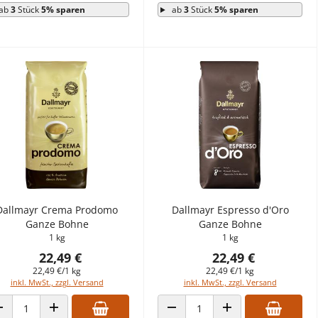
ab
3
Stück
5% sparen
ab
3
Stück
5% sparen
Dallmayr Crema Prodomo
Dallmayr Espresso d'Oro
Ganze Bohne
Ganze Bohne
1 kg
1 kg
22,49 €
22,49 €
22,49 €/1 kg
22,49 €/1 kg
inkl. MwSt., zzgl. Versand
inkl. MwSt., zzgl. Versand