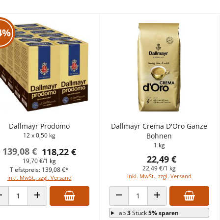
4%
Dallmayr Prodomo
Dallmayr Crema D'Oro Ganze
12 x 0,50 kg
Bohnen
1 kg
139,08 €
118,22 €
22,49 €
19,70 €/1 kg
22,49 €/1 kg
Tiefstpreis: 139,08 €*
inkl. MwSt., zzgl. Versand
inkl. MwSt., zzgl. Versand
ANZAHL VERRINGERN
ANZAHL ERHÖHEN
ANZAHL VERRINGERN
ANZAHL ERHÖHEN
ab
3
Stück
5% sparen