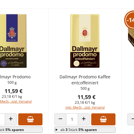
-1
llmayr Prodomo
Dallmayr Prodomo Kaffee
500 g
entcoffeiniert
500 g
11,59 €
11,59 €
23,18 €/1 kg
 MwSt., zzgl. Versand
23,18 €/1 kg
inkl. MwSt., zzgl. Versand
 VERRINGERN
ANZAHL ERHÖHEN
ANZAHL VERRINGERN
ANZAHL ERHÖHEN
ück
5% sparen
ab
3
Stück
5% sparen