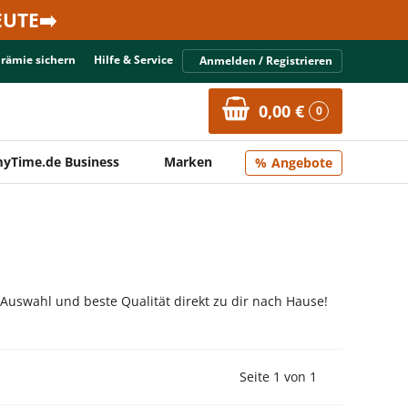
UTE➡️
Prämie sichern
Hilfe & Service
Anmelden / Registrieren
0,00 €
0
yTime.de Business
Marken
Angebote
 Auswahl und beste Qualität direkt zu dir nach Hause!
Vorherige Seite
Nächste Seit
Seite 1 von 1