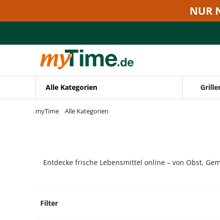
Zum Hauptinhalt springen
NUR 
Zur Navigation springen
Zur Suche springen
Alle Kategorien
Grille
myTime
Alle Kategorien
Entdecke frische Lebensmittel online – von Obst, Gem
Filter
13 Pro