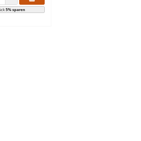
 VERRINGERN
ANZAHL ERHÖHEN
ück
5% sparen