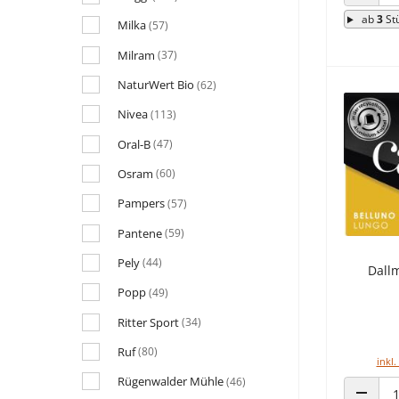
ANZAHL
ab
3
St
Milka
(57)
Milram
(37)
NaturWert Bio
(62)
Nivea
(113)
Oral-B
(47)
Osram
(60)
Pampers
(57)
Pantene
(59)
Pely
(44)
Dall
Popp
(49)
Ritter Sport
(34)
Ruf
(80)
inkl.
Rügenwalder Mühle
(46)