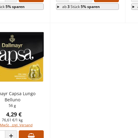
 VERRINGERN
ANZAHL ERHÖHEN
ANZAHL VERRINGERN
ANZAHL ERHÖHEN
ück
5% sparen
ab
3
Stück
5% sparen
mayr Capsa Lungo
Belluno
56 g
4,29 €
76,61 €/1 kg
 MwSt., zzgl. Versand