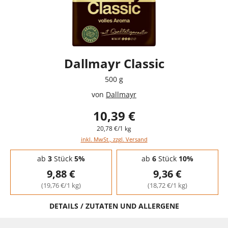
Dallmayr Classic
500 g
von
Dallmayr
10,39 €
20,78 €/1 kg
inkl. MwSt., zzgl. Versand
Staffelpreise - Mengenrabatt
ab
3
Stück
5%
ab
6
Stück
10%
9,88 €
9,36 €
(19,76 €/1 kg)
(18,72 €/1 kg)
DETAILS / ZUTATEN UND ALLERGENE