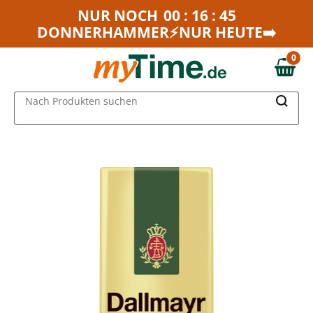
Zum Hauptinhalt springen
NUR NOCH
00 : 16 : 45
DONNERHAMMER⚡NUR HEUTE➡️
Zur Navigation springen
Zur Suche springen
0
0,00 €
MAIN MENU
Nach Produkten suchen