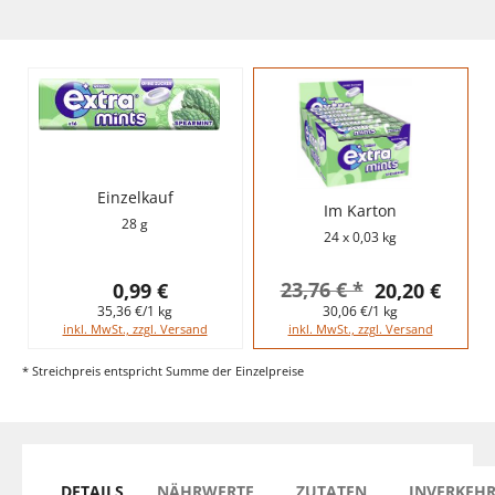
Einzelkauf
Im Karton
28 g
24 x 0,03 kg
23,76 € *
0,99 €
20,20 €
35,36 €/1 kg
30,06 €/1 kg
inkl. MwSt., zzgl. Versand
inkl. MwSt., zzgl. Versand
* Streichpreis entspricht Summe der Einzelpreise
DETAILS
NÄHRWERTE
ZUTATEN
INVERKEH