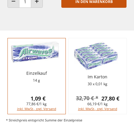
IN DEN WARENKORB
ANZAHL VERRINGERN
ANZAHL ERHÖHEN
Einzelkauf
Im Karton
14 g
30 x 0,01 kg
32,70 € *
1,09 €
27,80 €
77,86 €/1 kg
66,19 €/1 kg
inkl. MwSt., zzgl. Versand
inkl. MwSt., zzgl. Versand
* Streichpreis entspricht Summe der Einzelpreise