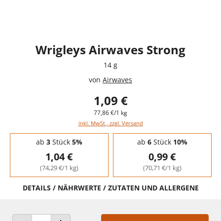
Wrigleys Airwaves Strong
14 g
von
Airwaves
1,09 €
77,86 €/1 kg
inkl. MwSt., zzgl. Versand
Staffelpreise - Mengenrabatt
ab
3
Stück
5%
ab
6
Stück
10%
1,04 €
0,99 €
(74,29 €/1 kg)
(70,71 €/1 kg)
DETAILS / NÄHRWERTE / ZUTATEN UND ALLERGENE