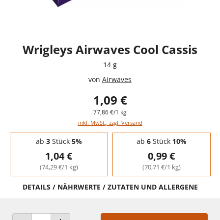
Wrigleys Airwaves Cool Cassis
14 g
von
Airwaves
1,09 €
77,86 €/1 kg
inkl. MwSt., zzgl. Versand
Staffelpreise - Mengenrabatt
ab
3
Stück
5%
ab
6
Stück
10%
1,04 €
0,99 €
(74,29 €/1 kg)
(70,71 €/1 kg)
DETAILS / NÄHRWERTE / ZUTATEN UND ALLERGENE