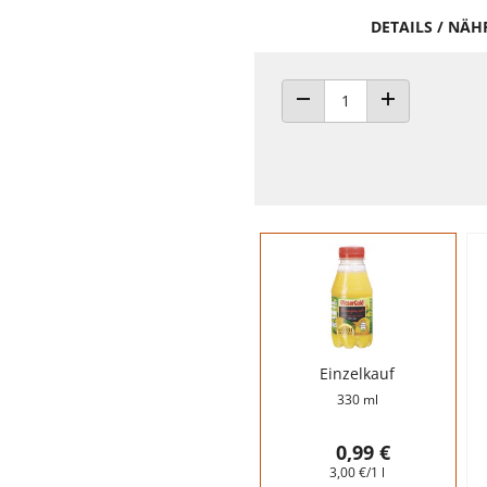
DETAILS / NÄ
ANZAHL VERRINGERN
ANZAHL ERHÖH
Einzelkauf
330 ml
0,99 €
3,00 €/1 l