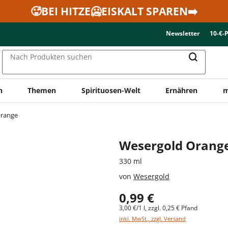
🥵BEI HITZE🥶EISKALT SPAREN➡️
Newsletter
10-€-
Nach Produkten suchen
n
Themen
Spirituosen-Welt
Ernähren
m
range
Wesergold Orange
330 ml
von
Wesergold
0,99 €
3,00 €/1 l, zzgl. 0,25 € Pfand
inkl. MwSt., zzgl. Versand