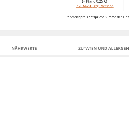
(+ Pfand 0,25 €)
inkl. MwSt., zzgl. Versand
* Streichpreis entspricht Summe der Einz
NÄHRWERTE
ZUTATEN UND ALLERGEN