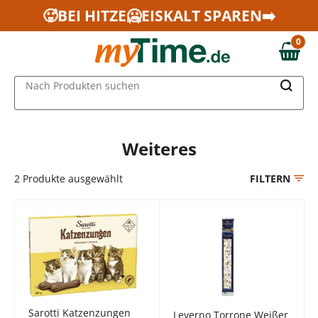
Zum Hauptinhalt springen
🥵BEI HITZE🥶EISKALT SPAREN➡️
Zur Navigation springen
0
Zur Suche springen
0,00 €
MAIN MENU
Nach Produkten suchen
Weiteres
2
Produkte ausgewählt
FILTERN
Sarotti Katzenzungen
Leverno Torrone Weißer