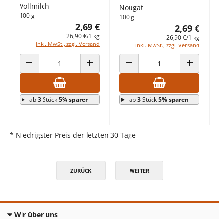
Vollmilch
Nougat
100 g
100 g
2,69 €
2,69 €
26,90 €/1 kg
26,90 €/1 kg
inkl. MwSt., zzgl. Versand
inkl. MwSt., zzgl. Versand
ANZAHL VERRINGERN
ANZAHL ERHÖHEN
ANZAHL VERRINGERN
ANZAHL E
ab
3
Stück
5% sparen
ab
3
Stück
5% sparen
* Niedrigster Preis der letzten 30 Tage
ZURÜCK
WEITER
Wir über uns