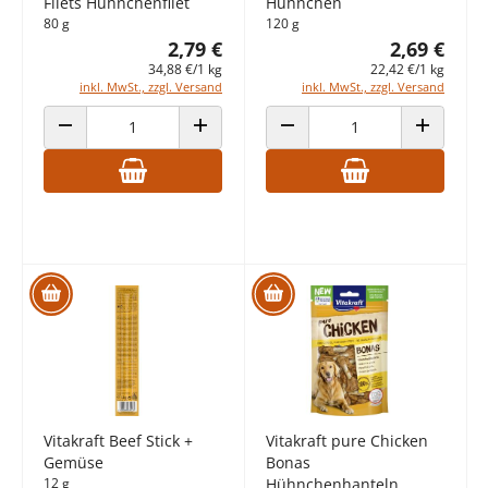
Filets Hühnchenfilet
Hühnchen
80 g
120 g
2,79 €
2,69 €
34,88 €/1 kg
22,42 €/1 kg
inkl. MwSt., zzgl. Versand
inkl. MwSt., zzgl. Versand
ANZAHL VERRINGERN
ANZAHL ERHÖHEN
ANZAHL VERRINGERN
ANZAHL E
Vitakraft Beef Stick +
Vitakraft pure Chicken
Gemüse
Bonas
12 g
Hühnchenhanteln