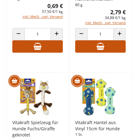
0,69 €
80 g
2,79 €
57,50 €/1 kg
inkl. MwSt., zzgl. Versand
34,88 €/1 kg
inkl. MwSt., zzgl. Versand
ANZAHL VERRINGERN
ANZAHL ERHÖHEN
ANZAHL VERRINGERN
ANZAHL E
Vitakraft Spielzeug für
Vitakraft Hantel aus
Hunde Fuchs/Giraffe
Vinyl 15cm für Hunde
geknotet
1 St.