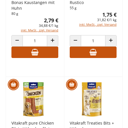
Bonas Kaustangen mit
Rustico
Huhn
55 g
80 g
1,75 €
2,79 €
31,82 €/1 kg
inkl. MwSt., zzgl. Versand
34,88 €/1 kg
inkl. MwSt., zzgl. Versand
ANZAHL VERRINGERN
ANZAHL ERHÖHEN
ANZAHL VERRINGERN
ANZAHL E
Vitakraft pure Chicken
Vitakraft Treaties Bits +