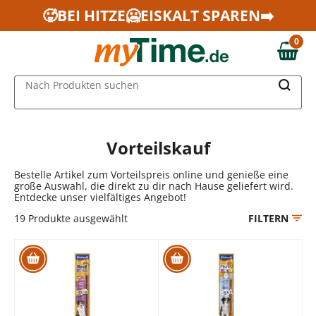
Zum Hauptinhalt springen
🥵BEI HITZE🥶EISKALT SPAREN➡️
Zur Navigation springen
0
Zur Suche springen
0,00 €
MAIN MENU
Nach Produkten suchen
Vorteilskauf
Bestelle Artikel zum Vorteilspreis online und genieße eine
große Auswahl, die direkt zu dir nach Hause geliefert wird.
Entdecke unser vielfältiges Angebot!
19
Produkte ausgewählt
FILTERN