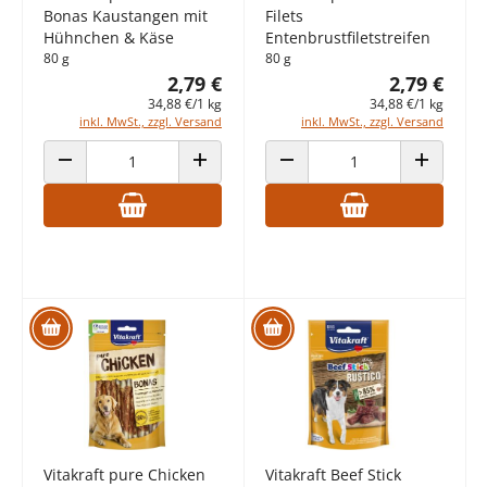
Bonas Kaustangen mit
Filets
Hühnchen & Käse
Entenbrustfiletstreifen
80 g
80 g
2,79 €
2,79 €
34,88 €/1 kg
34,88 €/1 kg
inkl. MwSt., zzgl. Versand
inkl. MwSt., zzgl. Versand
ANZAHL VERRINGERN
ANZAHL ERHÖHEN
ANZAHL VERRINGERN
ANZAHL E
Vitakraft pure Chicken
Vitakraft Beef Stick