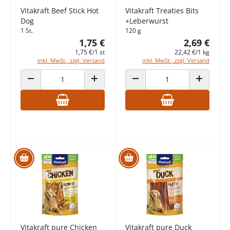
Vitakraft Beef Stick Hot
Vitakraft Treaties Bits
Dog
+Leberwurst
1 St.
120 g
1,75 €
2,69 €
1,75 €/1 st
22,42 €/1 kg
inkl. MwSt., zzgl. Versand
inkl. MwSt., zzgl. Versand
ANZAHL VERRINGERN
ANZAHL ERHÖHEN
ANZAHL VERRINGERN
ANZAHL E
Vitakraft pure Chicken
Vitakraft pure Duck