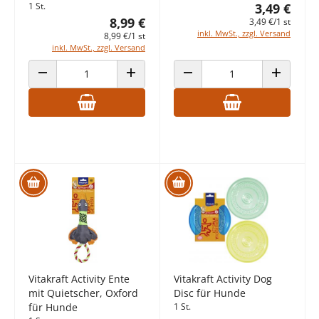
1 St.
3,49 €
8,99 €
3,49 €/1 st
inkl. MwSt., zzgl. Versand
8,99 €/1 st
inkl. MwSt., zzgl. Versand
ANZAHL VERRINGERN
ANZAHL ERHÖHEN
ANZAHL VERRINGERN
ANZAHL E
Vitakraft Activity Ente
Vitakraft Activity Dog
mit Quietscher, Oxford
Disc für Hunde
für Hunde
1 St.