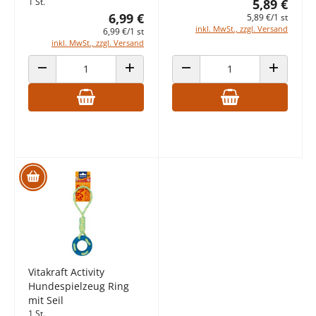
1 St.
5,89 €
6,99 €
5,89 €/1 st
inkl. MwSt., zzgl. Versand
6,99 €/1 st
inkl. MwSt., zzgl. Versand
ANZAHL VERRINGERN
ANZAHL ERHÖHEN
ANZAHL VERRINGERN
ANZAHL E
Vitakraft Activity
Hundespielzeug Ring
mit Seil
1 St.