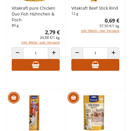
Vitakraft pure Chicken
Vitakraft Beef Stick Rind
Duo Fish Hühnchen &
12 g
Fisch
0,69 €
80 g
57,50 €/1 kg
inkl. MwSt., zzgl. Versand
2,79 €
34,88 €/1 kg
inkl. MwSt., zzgl. Versand
ANZAHL VERRINGERN
ANZAHL ERHÖHEN
ANZAHL VERRINGERN
ANZAHL E