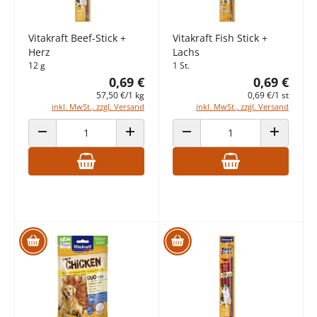
Vitakraft Beef-Stick +
Vitakraft Fish Stick +
Herz
Lachs
12 g
1 St.
0,69 €
0,69 €
57,50 €/1 kg
0,69 €/1 st
inkl. MwSt., zzgl. Versand
inkl. MwSt., zzgl. Versand
ANZAHL VERRINGERN
ANZAHL ERHÖHEN
ANZAHL VERRINGERN
ANZAHL E