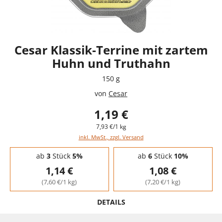
Cesar Klassik-Terrine mit zartem
Huhn und Truthahn
150 g
von
Cesar
1,19 €
7,93 €/1 kg
inkl. MwSt., zzgl. Versand
Staffelpreise - Mengenrabatt
ab
3
Stück
5%
ab
6
Stück
10%
1,14 €
1,08 €
(7,60 €/1 kg)
(7,20 €/1 kg)
DETAILS