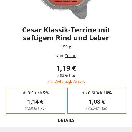
Cesar Klassik-Terrine mit
saftigem Rind und Leber
150 g
von
Cesar
1,19 €
7,93 €/1 kg
inkl. MwSt., zzgl. Versand
Staffelpreise - Mengenrabatt
ab
3
Stück
5%
ab
6
Stück
10%
1,14 €
1,08 €
(7,60 €/1 kg)
(7,20 €/1 kg)
DETAILS