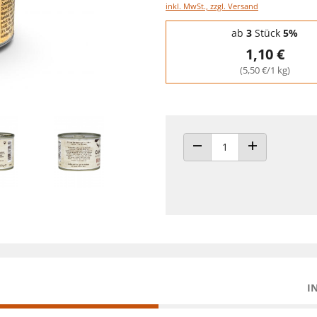
inkl. MwSt., zzgl. Versand
Staffelpreise - Mengenrabatt
ab
3
Stück
5%
1,10 €
(5,50 €/1 kg)
ANZAHL VERRINGERN
ANZAHL ERHÖH
I