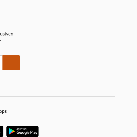
lusiven
-
pps