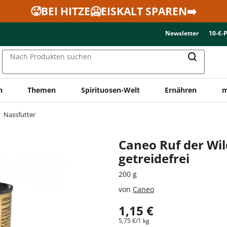
🥵BEI HITZE🥶EISKALT SPAREN➡️
Newsletter
10-€-
Nach Produkten suchen
n
Themen
Spirituosen-Welt
Ernähren
m
Nassfutter
Caneo Ruf der Wil
getreidefrei
200 g
von
Caneo
1,15 €
5,75 €/1 kg