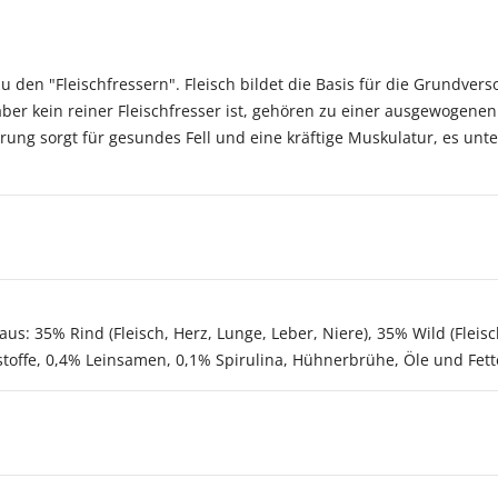
u den "Fleischfressern". Fleisch bildet die Basis für die Grundver
 aber kein reiner Fleischfresser ist, gehören zu einer ausgewoge
ung sorgt für gesundes Fell und eine kräftige Muskulatur, es unt
s: 35% Rind (Fleisch, Herz, Lunge, Leber, Niere), 35% Wild (Fleisch
stoffe, 0,4% Leinsamen, 0,1% Spirulina, Hühnerbrühe, Öle und Fett