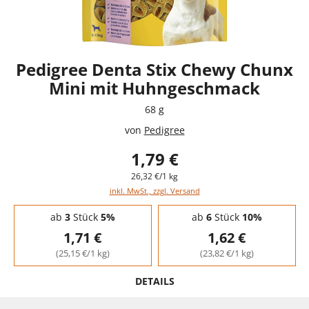
Pedigree Denta Stix Chewy Chunx
Mini mit Huhngeschmack
68 g
von
Pedigree
1,79 €
26,32 €/1 kg
inkl. MwSt., zzgl. Versand
Staffelpreise - Mengenrabatt
ab
3
Stück
5%
ab
6
Stück
10%
1,71 €
1,62 €
(25,15 €/1 kg)
(23,82 €/1 kg)
DETAILS