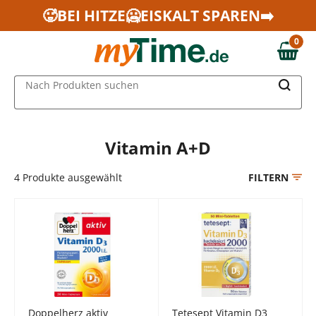
Zum Hauptinhalt springen
🥵BEI HITZE🥶EISKALT SPAREN➡️
Zur Navigation springen
0
Zur Suche springen
0,00 €
MAIN MENU
Nach Produkten suchen
Vitamin A+D
4
Produkte ausgewählt
FILTERN
Doppelherz aktiv
Tetesept Vitamin D3