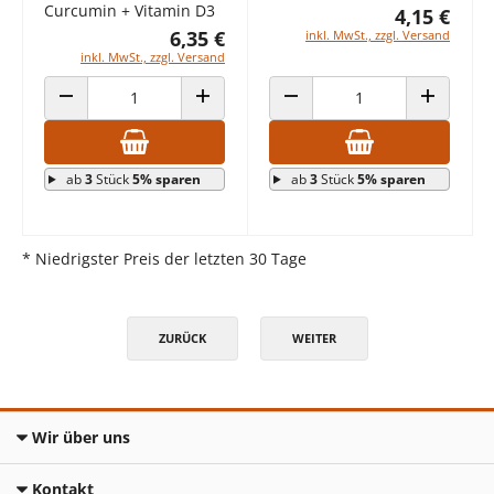
Curcumin + Vitamin D3
4,15 €
6,35 €
inkl. MwSt., zzgl. Versand
inkl. MwSt., zzgl. Versand
ANZAHL VERRINGERN
ANZAHL ERHÖHEN
ANZAHL VERRINGERN
ANZAHL E
ab
3
Stück
5% sparen
ab
3
Stück
5% sparen
* Niedrigster Preis der letzten 30 Tage
ZURÜCK
WEITER
Wir über uns
Kontakt