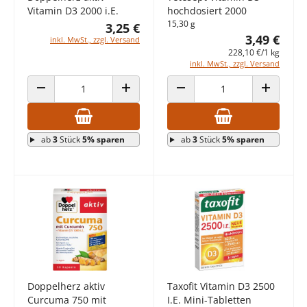
Vitamin D3 2000 i.E.
hochdosiert 2000
15,30 g
3,25 €
3,49 €
inkl. MwSt., zzgl. Versand
228,10 €/1 kg
inkl. MwSt., zzgl. Versand
ANZAHL VERRINGERN
ANZAHL ERHÖHEN
ANZAHL VERRINGERN
ANZAHL E
ab
3
Stück
5% sparen
ab
3
Stück
5% sparen
Doppelherz aktiv
Taxofit Vitamin D3 2500
Curcuma 750 mit
I.E. Mini-Tabletten