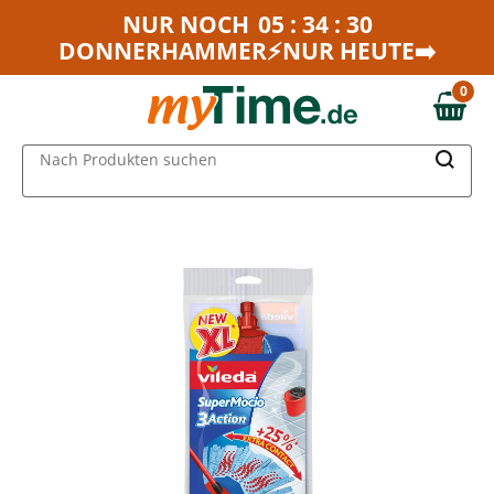
Zum Hauptinhalt springen
NUR NOCH
05 : 34 : 30
DONNERHAMMER⚡NUR HEUTE➡️
Zur Navigation springen
Zur Suche springen
0
0,00 €
MAIN MENU
Nach Produkten suchen