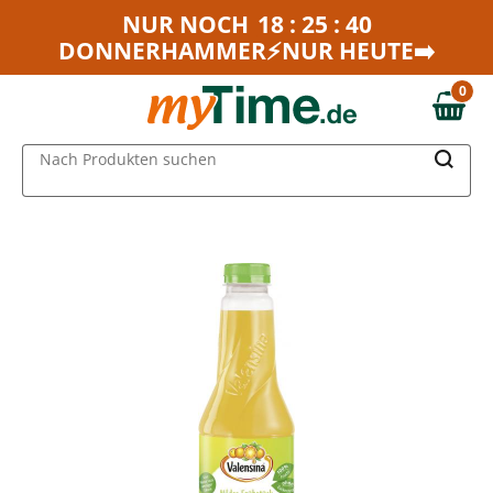
Zum Hauptinhalt springen
NUR NOCH
18 : 25 : 40
DONNERHAMMER⚡NUR HEUTE➡️
Zur Navigation springen
Zur Suche springen
0
0,00 €
MAIN MENU
Nach Produkten suchen