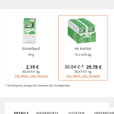
Einzelkauf
Im Karton
54 g
16 x 0,05 kg
35,04 € *
2,19 €
29,78 €
40,56 €/1 kg
34,47 €/1 kg
inkl. MwSt., zzgl. Versand
inkl. MwSt., zzgl. Versand
* Streichpreis entspricht Summe der Einzelpreise
DETAILS
NÄHRWERTE
ZUTATEN
INVERKEH