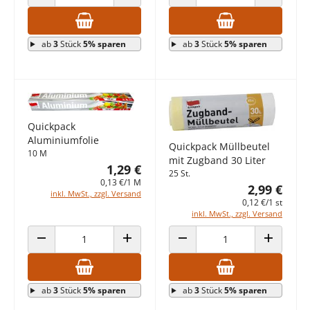
ANZAHL VERRINGERN
ANZAHL ERHÖHEN
ANZAHL VERRINGERN
ANZAHL E
ab
3
Stück
5% sparen
ab
3
Stück
5% sparen
Quickpack
Aluminiumfolie
Quickpack Müllbeutel
10 M
mit Zugband 30 Liter
1,29 €
25 St.
0,13 €/1 M
2,99 €
inkl. MwSt., zzgl. Versand
0,12 €/1 st
inkl. MwSt., zzgl. Versand
ANZAHL VERRINGERN
ANZAHL ERHÖHEN
ANZAHL VERRINGERN
ANZAHL E
ab
3
Stück
5% sparen
ab
3
Stück
5% sparen