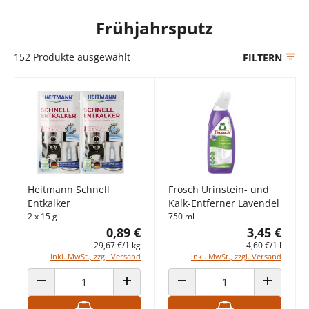
Frühjahrsputz
152
Produkte ausgewählt
FILTERN
Heitmann Schnell
Frosch Urinstein- und
Entkalker
Kalk-Entferner Lavendel
2 x 15 g
750 ml
0,89 €
3,45 €
29,67 €/1 kg
4,60 €/1 l
inkl. MwSt., zzgl. Versand
inkl. MwSt., zzgl. Versand
ANZAHL VERRINGERN
ANZAHL ERHÖHEN
ANZAHL VERRINGERN
ANZAHL E