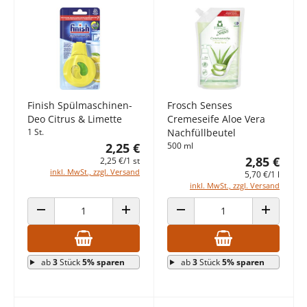
Finish Spülmaschinen-
Frosch Senses
Deo Citrus & Limette
Cremeseife Aloe Vera
1 St.
Nachfüllbeutel
2,25 €
500 ml
2,85 €
2,25 €/1 st
inkl. MwSt., zzgl. Versand
5,70 €/1 l
inkl. MwSt., zzgl. Versand
ANZAHL VERRINGERN
ANZAHL ERHÖHEN
ANZAHL VERRINGERN
ANZAHL E
ab
3
Stück
5% sparen
ab
3
Stück
5% sparen