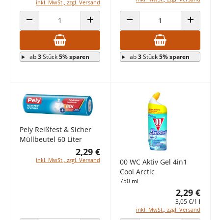
inkl. MwSt., zzgl. Versand
ANZAHL VERRINGERN
ANZAHL ERHÖHEN
ANZAHL VERRINGERN
ANZAHL E
ab
3
Stück
5% sparen
ab
3
Stück
5% sparen
Pely Reißfest & Sicher
Müllbeutel 60 Liter
2,29 €
inkl. MwSt., zzgl. Versand
00 WC Aktiv Gel 4in1
Cool Arctic
750 ml
2,29 €
3,05 €/1 l
inkl. MwSt., zzgl. Versand