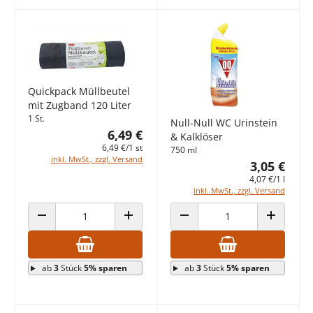
Quickpack Müllbeutel
mit Zugband 120 Liter
1 St.
Null-Null WC Urinstein
6,49 €
& Kalklöser
6,49 €/1 st
750 ml
inkl. MwSt., zzgl. Versand
3,05 €
4,07 €/1 l
inkl. MwSt., zzgl. Versand
ANZAHL VERRINGERN
ANZAHL ERHÖHEN
ANZAHL VERRINGERN
ANZAHL E
ab
3
Stück
5% sparen
ab
3
Stück
5% sparen