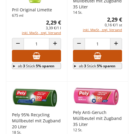
Müllbeutel mit Zugband
35 Liter
Pril Original Limette
14 St.
675 ml
2,29 €
2,29 €
0,16 €/1 st
3,39 €/1 l
inkl. MwSt., zzgl. Versand
inkl. MwSt., zzgl. Versand
ANZAHL VERRINGERN
ANZAHL ERHÖHEN
ANZAHL VERRINGERN
ANZAHL E
ab
3
Stück
5% sparen
ab
3
Stück
5% sparen
Pely Anti-Geruch
Pely 95% Recycling
Müllbeutel mit Zugband
Müllbeutel mit Zugband
35 Liter
20 Liter
12 St.
18 St.