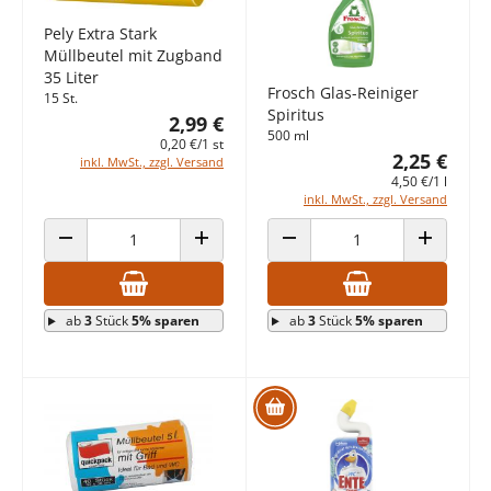
Pely Extra Stark
Müllbeutel mit Zugband
35 Liter
Frosch Glas-Reiniger
15 St.
Spiritus
2,99 €
500 ml
0,20 €/1 st
2,25 €
inkl. MwSt., zzgl. Versand
4,50 €/1 l
inkl. MwSt., zzgl. Versand
ANZAHL VERRINGERN
ANZAHL ERHÖHEN
ANZAHL VERRINGERN
ANZAHL E
ab
3
Stück
5% sparen
ab
3
Stück
5% sparen