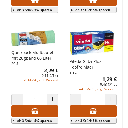
ab
3
Stück
5% sparen
ab
3
Stück
5% sparen
Quickpack Müllbeutel
mit Zugband 60 Liter
Vileda Glitzi Plus
20 St.
Topfreiniger
2,29 €
3 St.
0,11 €/1 st
1,29 €
inkl. MwSt., zzgl. Versand
0,43 €/1 st
inkl. MwSt., zzgl. Versand
ANZAHL VERRINGERN
ANZAHL ERHÖHEN
ANZAHL VERRINGERN
ANZAHL E
ab
3
Stück
5% sparen
ab
3
Stück
5% sparen