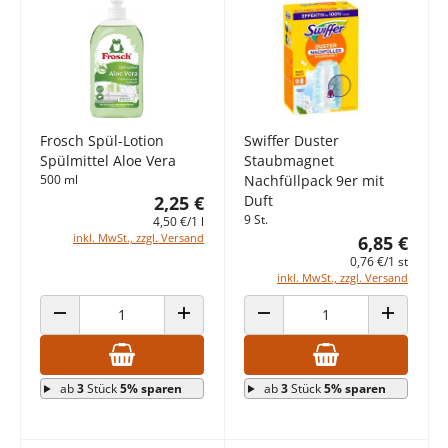
Frosch Spül-Lotion
Swiffer Duster
Spülmittel Aloe Vera
Staubmagnet
500 ml
Nachfüllpack 9er mit
2,25 €
Duft
9 St.
4,50 €/1 l
inkl. MwSt., zzgl. Versand
6,85 €
0,76 €/1 st
inkl. MwSt., zzgl. Versand
ANZAHL VERRINGERN
ANZAHL ERHÖHEN
ANZAHL VERRINGERN
ANZAHL E
ab
3
Stück
5% sparen
ab
3
Stück
5% sparen