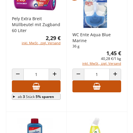
Pely Extra Breit
Müllbeutel mit Zugband
60 Liter
WC Ente Aqua Blue
2,29 €
Marine
inkl. MwSt., zzgl. Versand
36 g
1,45 €
40,28 €/1 kg
inkl. MwSt., zzgl. Versand
ANZAHL VERRINGERN
ANZAHL ERHÖHEN
ANZAHL VERRINGERN
ANZAHL E
ab
3
Stück
5% sparen