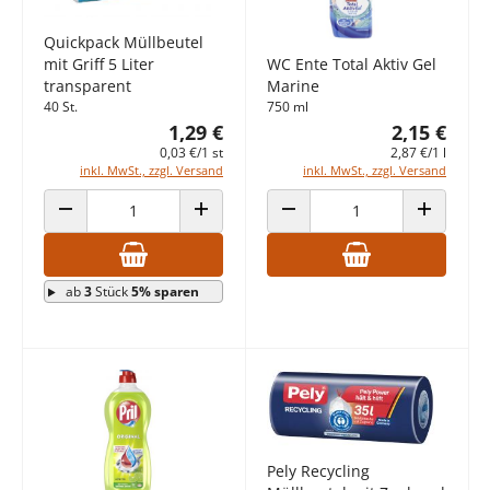
Quickpack Müllbeutel
WC Ente Total Aktiv Gel
mit Griff 5 Liter
Marine
transparent
750 ml
40 St.
2,15 €
1,29 €
2,87 €/1 l
0,03 €/1 st
inkl. MwSt., zzgl. Versand
inkl. MwSt., zzgl. Versand
ANZAHL VERRINGERN
ANZAHL ERHÖHEN
ANZAHL VERRINGERN
ANZAHL E
ab
3
Stück
5% sparen
Pely Recycling