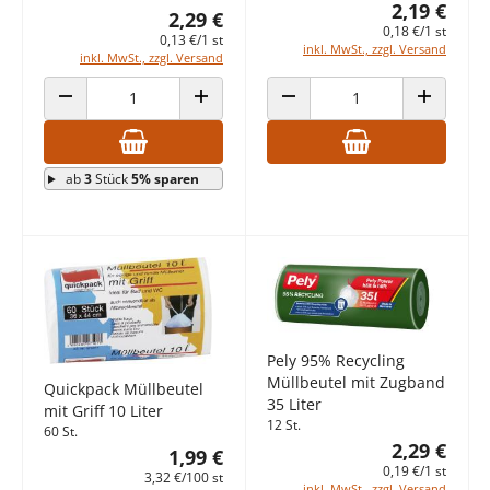
2,19 €
2,29 €
0,18 €/1 st
0,13 €/1 st
inkl. MwSt., zzgl. Versand
inkl. MwSt., zzgl. Versand
ANZAHL VERRINGERN
ANZAHL ERHÖHEN
ANZAHL VERRINGERN
ANZAHL E
ab
3
Stück
5% sparen
Pely 95% Recycling
Müllbeutel mit Zugband
Quickpack Müllbeutel
35 Liter
mit Griff 10 Liter
12 St.
60 St.
2,29 €
1,99 €
0,19 €/1 st
3,32 €/100 st
inkl. MwSt., zzgl. Versand