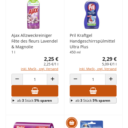
Ajax Allzweckreiniger
Pril Kraftgel
Fête des fleurs Lavendel
Handgeschirrspülmittel
& Magnolie
Ultra Plus
1 l
450 ml
2,25 €
2,29 €
2,25 €/1 l
5,09 €/1 l
inkl. MwSt., zzgl. Versand
inkl. MwSt., zzgl. Versand
ANZAHL VERRINGERN
ANZAHL ERHÖHEN
ANZAHL VERRINGERN
ANZAHL E
ab
3
Stück
5% sparen
ab
3
Stück
5% sparen