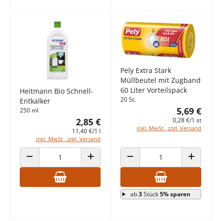
Pely Extra Stark
Müllbeutel mit Zugband
60 Liter Vorteilspack
Heitmann Bio Schnell-
20 St.
Entkalker
5,69 €
250 ml
0,28 €/1 st
2,85 €
inkl. MwSt., zzgl. Versand
11,40 €/1 l
inkl. MwSt., zzgl. Versand
ANZAHL VERRINGERN
ANZAHL ERHÖHEN
ANZAHL VERRINGERN
ANZAHL E
ab
3
Stück
5% sparen