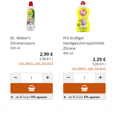
Dr. Weber's
Pril Kraftgel
Zitronensäure
Handgeschirrspülmittel
500 ml
Zitrone
2,99 €
450 ml
2,29 €
5,98 €/1 l
inkl. MwSt., zzgl. Versand
5,09 €/1 l
inkl. MwSt., zzgl. Versand
ANZAHL VERRINGERN
ANZAHL ERHÖHEN
ANZAHL VERRINGERN
ANZAHL E
ab
3
Stück
5% sparen
ab
3
Stück
5% sparen