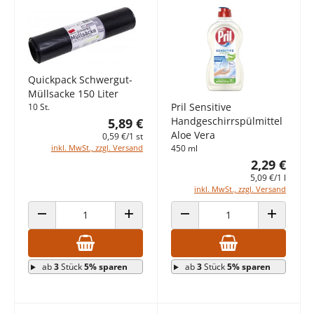
Quickpack Schwergut-
Müllsacke 150 Liter
Pril Sensitive
10 St.
Handgeschirrspülmittel
5,89 €
Aloe Vera
0,59 €/1 st
450 ml
inkl. MwSt., zzgl. Versand
2,29 €
5,09 €/1 l
inkl. MwSt., zzgl. Versand
ANZAHL VERRINGERN
ANZAHL ERHÖHEN
ANZAHL VERRINGERN
ANZAHL E
ab
3
Stück
5% sparen
ab
3
Stück
5% sparen