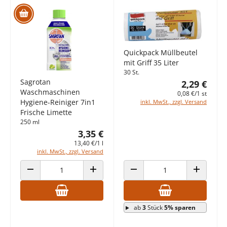
Quickpack Müllbeutel
mit Griff 35 Liter
30 St.
Sagrotan
2,29 €
Waschmaschinen
0,08 €/1 st
Hygiene-Reiniger 7in1
inkl. MwSt., zzgl. Versand
Frische Limette
250 ml
3,35 €
13,40 €/1 l
inkl. MwSt., zzgl. Versand
ANZAHL VERRINGERN
ANZAHL ERHÖHEN
ANZAHL VERRINGERN
ANZAHL E
ab
3
Stück
5% sparen