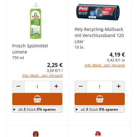
Pely Recycling-Müllsack
mit Verschlussband 120
Liter
Frosch Spülmittel
10 St.
Limone
4,19 €
750 ml
0,42 €/1 st
2,25 €
inkl. MwSt., zzgl. Versand
3,00 €/1 l
inkl. MwSt., zzgl. Versand
ANZAHL VERRINGERN
ANZAHL ERHÖHEN
ANZAHL VERRINGERN
ANZAHL E
ab
3
Stück
5% sparen
ab
3
Stück
5% sparen