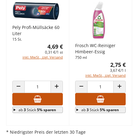
Pely Profi-Müllsäcke 60
Liter
15 St.
Frosch WC-Reiniger
4,69 €
Himbeer-Essig
0,31 €/1 st
inkl. MwSt., zzgl. Versand
750 ml
2,75 €
3,67 €/1 l
inkl. MwSt., zzgl. Versand
ANZAHL VERRINGERN
ANZAHL ERHÖHEN
ANZAHL VERRINGERN
ANZAHL E
ab
3
Stück
5% sparen
ab
3
Stück
5% sparen
* Niedrigster Preis der letzten 30 Tage