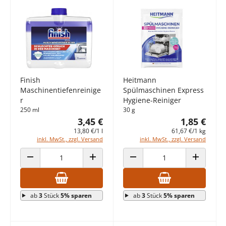
Finish
Heitmann
Maschinentiefenreinige
Spülmaschinen Express
r
Hygiene-Reiniger
250 ml
30 g
3,45 €
1,85 €
13,80 €/1 l
61,67 €/1 kg
inkl. MwSt., zzgl. Versand
inkl. MwSt., zzgl. Versand
ANZAHL VERRINGERN
ANZAHL ERHÖHEN
ANZAHL VERRINGERN
ANZAHL E
ab
3
Stück
5% sparen
ab
3
Stück
5% sparen