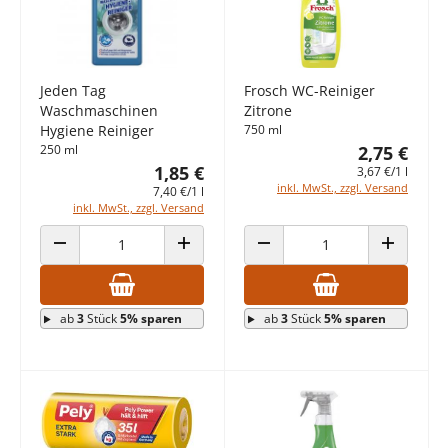
Jeden Tag
Frosch WC-Reiniger
Waschmaschinen
Zitrone
Hygiene Reiniger
750 ml
250 ml
2,75 €
1,85 €
3,67 €/1 l
inkl. MwSt., zzgl. Versand
7,40 €/1 l
inkl. MwSt., zzgl. Versand
ANZAHL VERRINGERN
ANZAHL ERHÖHEN
ANZAHL VERRINGERN
ANZAHL E
ab
3
Stück
5% sparen
ab
3
Stück
5% sparen