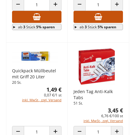
ANZAHL VERRINGERN
ANZAHL ERHÖHEN
ANZAHL VERRINGERN
ANZAHL E
ab
3
Stück
5% sparen
ab
3
Stück
5% sparen
Quickpack Müllbeutel
mit Griff 20 Liter
20 St.
1,49 €
Jeden Tag Anti-Kalk
0,07 €/1 st
Tabs
inkl. MwSt., zzgl. Versand
51 St.
3,45 €
6,76 €/100 st
inkl. MwSt., zzgl. Versand