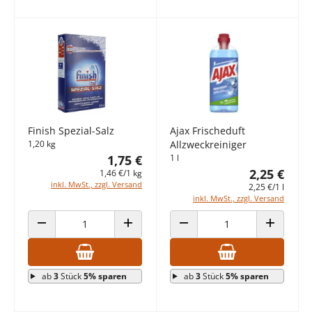
Finish Spezial-Salz
Ajax Frischeduft
1,20 kg
Allzweckreiniger
1,75 €
1 l
2,25 €
1,46 €/1 kg
inkl. MwSt., zzgl. Versand
2,25 €/1 l
inkl. MwSt., zzgl. Versand
ANZAHL VERRINGERN
ANZAHL ERHÖHEN
ANZAHL VERRINGERN
ANZAHL E
ab
3
Stück
5% sparen
ab
3
Stück
5% sparen