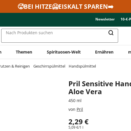
🥵BEI HITZE🥶EISKALT SPAREN➡️
Newsletter
10-€-
Nach Produkten suchen
n
Themen
Spirituosen-Welt
Ernähren
m
utzen & Reinigen
Geschirrspülmittel
Handspülmittel
Pril Sensitive Ha
Aloe Vera
450 ml
von
Pril
2,29 €
5,09 €/1 l