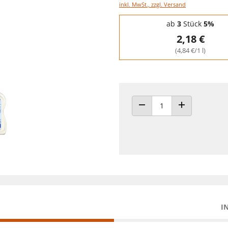
inkl. MwSt., zzgl. Versand
Staffelpreise - Mengenrabatt
ab
3
Stück
5%
2,18 €
(4,84 €/1 l)
ANZAHL VERRINGERN
ANZAHL ERHÖH
I