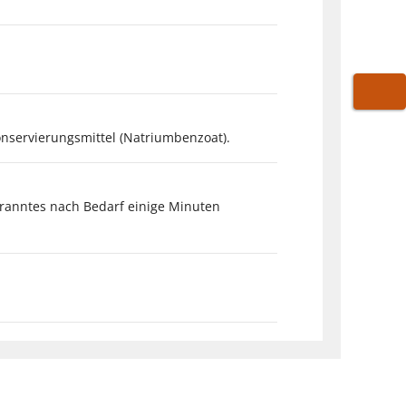
WARE
Konservierungsmittel (Natriumbenzoat).
branntes nach Bedarf einige Minuten