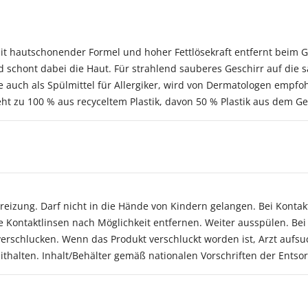
mit hautschonender Formel und hoher Fettlösekraft entfernt beim G
d schont dabei die Haut. Für strahlend sauberes Geschirr auf die
ve auch als Spülmittel für Allergiker, wird von Dermatologen empfoh
ht zu 100 % aus recyceltem Plastik, davon 50 % Plastik aus dem Gel
eizung. Darf nicht in die Hände von Kindern gelangen. Bei Kontak
ontaktlinsen nach Möglichkeit entfernen. Weiter ausspülen. Bei 
verschlucken. Wenn das Produkt verschluckt worden ist, Arzt aufsuch
thalten. Inhalt/Behälter gemäß nationalen Vorschriften der Entso