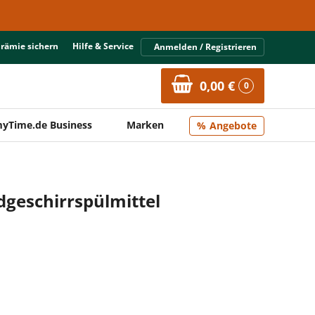
Prämie sichern
Hilfe & Service
Anmelden / Registrieren
0,00 €
0
yTime.de Business
Marken
Angebote
ndgeschirrspülmittel