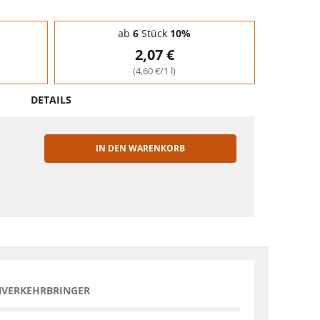
ab
6
Stück
10%
2,07 €
(4,60 €/1 l)
DETAILS
IN DEN WARENKORB
EN
NVERKEHRBRINGER