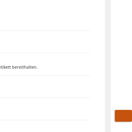
ikett bereithalten.
WARE