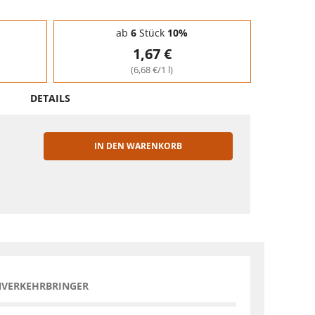
ab
6
Stück
10%
1,67 €
(6,68 €/1 l)
DETAILS
IN DEN WARENKORB
EN
NVERKEHRBRINGER