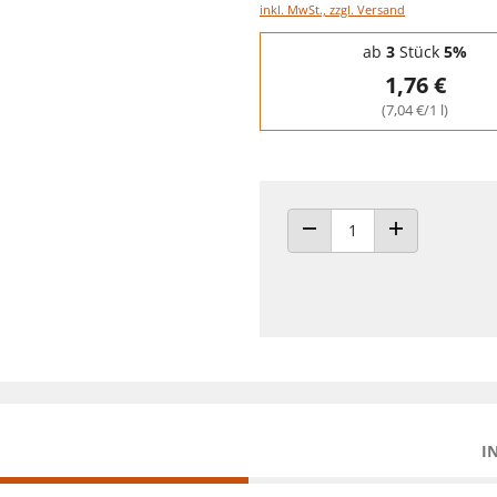
inkl. MwSt., zzgl. Versand
Staffelpreise - Mengenrabatt
ab
3
Stück
5%
1,76 €
(7,04 €/1 l)
ANZAHL VERRINGERN
ANZAHL ERHÖH
I