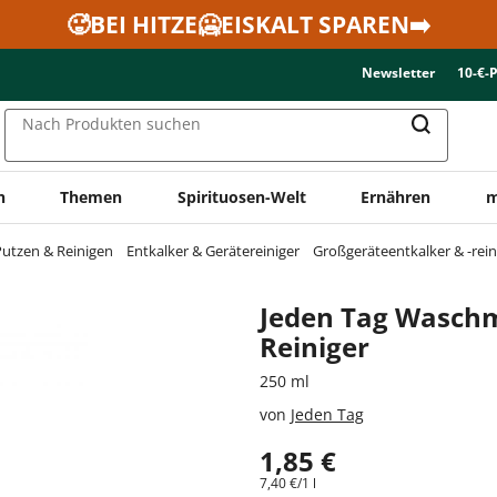
🥵BEI HITZE🥶EISKALT SPAREN➡️
Newsletter
10-€-
Nach Produkten suchen
n
Themen
Spirituosen-Welt
Ernähren
m
utzen & Reinigen
Entkalker & Gerätereiniger
Großgeräteentkalker & -rein
Jeden Tag Wasch
Reiniger
250 ml
von
Jeden Tag
1,85 €
7,40 €/1 l