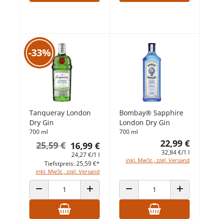
-33%
Tanqueray London
Bombay® Sapphire
Dry Gin
London Dry Gin
700 ml
700 ml
22,99 €
25,59 €
16,99 €
32,84 €/1 l
24,27 €/1 l
inkl. MwSt., zzgl. Versand
Tiefstpreis: 25,59 €*
inkl. MwSt., zzgl. Versand
ANZAHL VERRINGERN
ANZAHL ERHÖHEN
ANZAHL VERRINGERN
ANZAHL ERHÖ