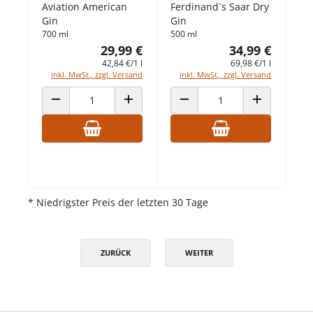
Aviation American
Ferdinand`s Saar Dry
Gin
Gin
700 ml
500 ml
29,99 €
34,99 €
42,84 €/1 l
69,98 €/1 l
inkl. MwSt., zzgl. Versand
inkl. MwSt., zzgl. Versand
ANZAHL VERRINGERN
ANZAHL ERHÖHEN
ANZAHL VERRINGERN
ANZAHL ERHÖ
* Niedrigster Preis der letzten 30 Tage
ZURÜCK
WEITER