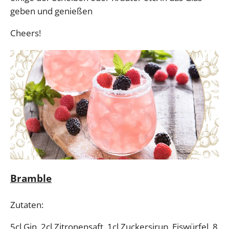
geben und genießen
Cheers!
Bramble
Zutaten:
5cl
Gin
, 2cl
Zitronensaft
, 1cl
Zuckersirup
,
Eiswürfel
, 8