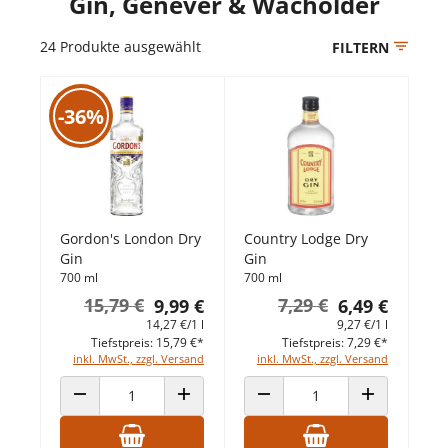
Gin, Genever & Wacholder
24
Produkte ausgewählt
FILTERN
-36%
Gordon's London Dry
Country Lodge Dry
Gin
Gin
700 ml
700 ml
15,79 €
7,29 €
9,99 €
6,49 €
14,27 €/1 l
9,27 €/1 l
Tiefstpreis: 15,79 €*
Tiefstpreis: 7,29 €*
inkl. MwSt., zzgl. Versand
inkl. MwSt., zzgl. Versand
ANZAHL VERRINGERN
ANZAHL ERHÖHEN
ANZAHL VERRINGERN
ANZAHL ERHÖ