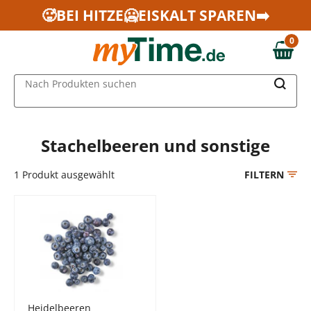
Zum Hauptinhalt springen
🥵BEI HITZE🥶EISKALT SPAREN➡️
Zur Navigation springen
0
Zur Suche springen
0,00 €
MAIN MENU
Nach Produkten suchen
Stachelbeeren und sonstige
1
Produkt ausgewählt
FILTERN
Heidelbeeren