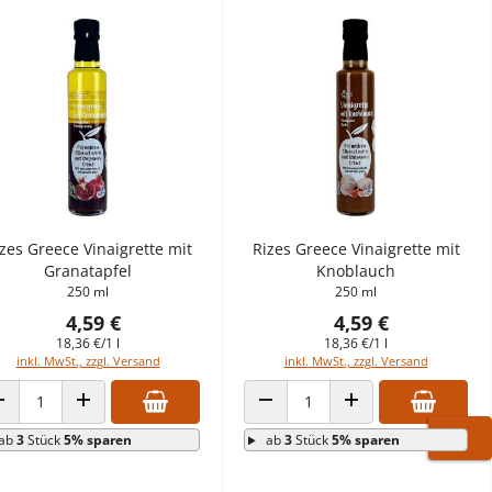
zes Greece Vinaigrette mit
Rizes Greece Vinaigrette mit
Granatapfel
Knoblauch
250 ml
250 ml
4,59 €
4,59 €
18,36 €/1 l
18,36 €/1 l
inkl. MwSt., zzgl. Versand
inkl. MwSt., zzgl. Versand
ANZAHL VERRINGERN
ANZAHL ERHÖHEN
ANZAHL VERRINGERN
ANZAHL ERHÖHEN
ab
3
Stück
5% sparen
ab
3
Stück
5% sparen
WARE