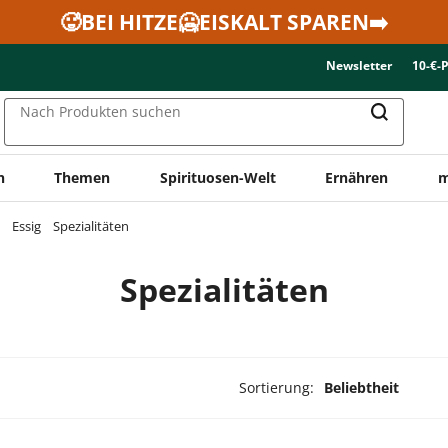
🥵BEI HITZE🥶EISKALT SPAREN➡️
Newsletter
10-€-
Nach Produkten suchen
n
Themen
Spirituosen-Welt
Ernähren
m
Essig
Spezialitäten
Spezialitäten
Sortierung:
Beliebtheit
dukte ausgewählt