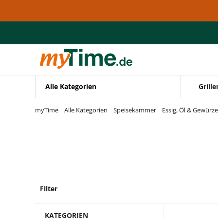
Zum Hauptinhalt springen
Zur Navigation springen
Zur Suche springen
Alle Kategorien
Grille
myTime
Alle Kategorien
Speisekammer
Essig, Öl & Gewürze
Filter
12 Pro
KATEGORIEN