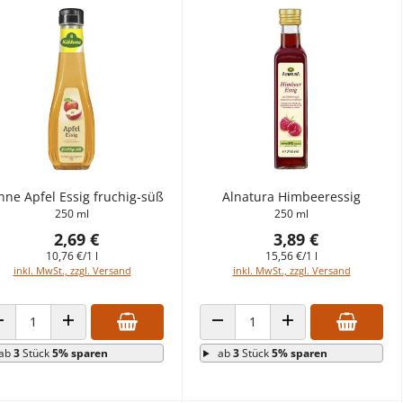
ne Apfel Essig fruchig-süß
Alnatura Himbeeressig
250 ml
250 ml
2,69 €
3,89 €
10,76 €/1 l
15,56 €/1 l
inkl. MwSt., zzgl. Versand
inkl. MwSt., zzgl. Versand
ANZAHL VERRINGERN
ANZAHL ERHÖHEN
ANZAHL VERRINGERN
ANZAHL ERHÖHEN
ab
3
Stück
5% sparen
ab
3
Stück
5% sparen