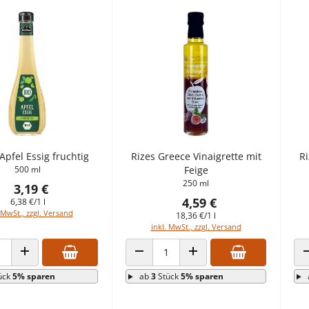
pfel Essig fruchtig
Rizes Greece Vinaigrette mit
Ri
500 ml
Feige
250 ml
3,19 €
4,59 €
6,38 €/1 l
 MwSt., zzgl. Versand
18,36 €/1 l
inkl. MwSt., zzgl. Versand
 VERRINGERN
ANZAHL ERHÖHEN
ANZAHL VERRINGERN
ANZAHL ERHÖHEN
ück
5% sparen
ab
3
Stück
5% sparen