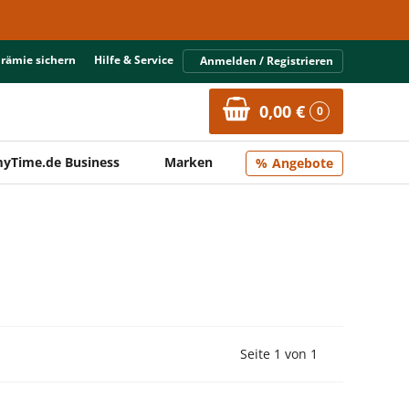
Prämie sichern
Hilfe & Service
Anmelden / Registrieren
0,00 €
0
yTime.de Business
Marken
Angebote
Vorherige Seite
Nächste Seit
Seite 1 von 1