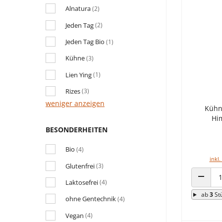
Alnatura
(2)
Jeden Tag
(2)
Jeden Tag Bio
(1)
Kühne
(3)
Lien Ying
(1)
Rizes
(3)
weniger anzeigen
Kühne
Hi
BESONDERHEITEN
Bio
(4)
inkl.
Glutenfrei
(3)
Laktosefrei
(4)
ANZAHL
ab
3
St
ohne Gentechnik
(4)
Vegan
(4)