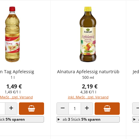
n Tag Apfelessig
Alnatura Apfelessig naturtrüb
Je
1 l
500 ml
1,49 €
2,19 €
1,49 €/1 l
4,38 €/1 l
 MwSt., zzgl. Versand
inkl. MwSt., zzgl. Versand
 VERRINGERN
ANZAHL ERHÖHEN
ANZAHL VERRINGERN
ANZAHL ERHÖHEN
ück
5% sparen
ab
3
Stück
5% sparen