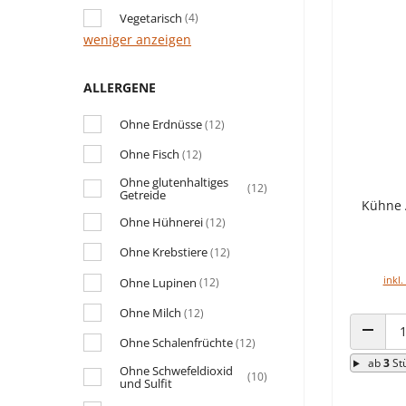
Vegetarisch
(4)
weniger anzeigen
ALLERGENE
Ohne Erdnüsse
(12)
Ohne Fisch
(12)
Ohne glutenhaltiges
(12)
Getreide
Kühne A
Ohne Hühnerei
(12)
Ohne Krebstiere
(12)
inkl.
Ohne Lupinen
(12)
Ohne Milch
(12)
Ohne Schalenfrüchte
(12)
ANZAHL
ab
3
St
Ohne Schwefeldioxid
(10)
und Sulfit