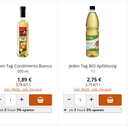
den Tag Condimento Bianco
Jeden Tag BIO Apfelessig
500 ml
1 l
1,89 €
2,75 €
3,78 €/1 l
2,75 €/1 l
inkl. MwSt., zzgl. Versand
inkl. MwSt., zzgl. Versand
ANZAHL VERRINGERN
ANZAHL ERHÖHEN
ANZAHL VERRINGERN
ANZAHL ERHÖHEN
ab
3
Stück
5% sparen
ab
3
Stück
5% sparen