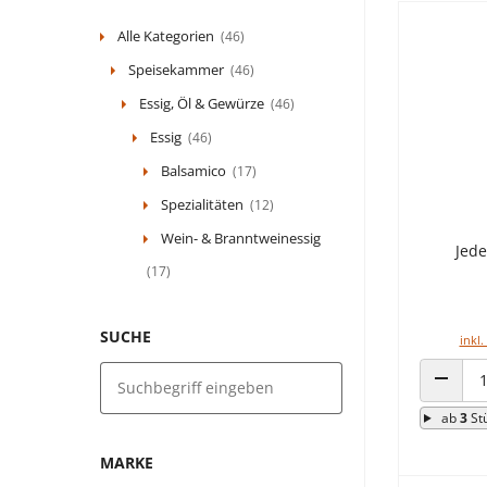
Alle Kategorien
(46)
Speisekammer
(46)
Essig, Öl & Gewürze
(46)
Essig
(46)
Balsamico
(17)
Spezialitäten
(12)
Wein- & Branntweinessig
Jede
(17)
SUCHE
inkl.
ANZAHL
ab
3
St
MARKE